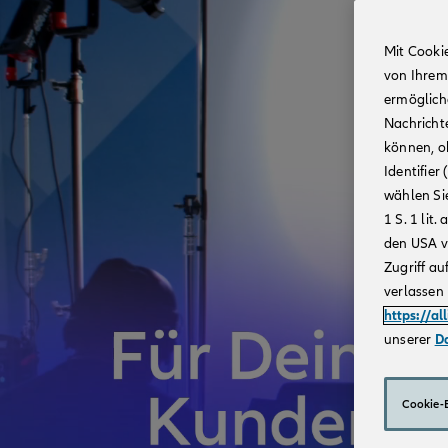
Mit Cooki
von Ihrem
ermögliche
Nachricht
können, o
Identifie
wählen Sie
1 S. 1 li
den USA v
Zugriff au
verlassen 
https://al
unserer
D
Cookie-E