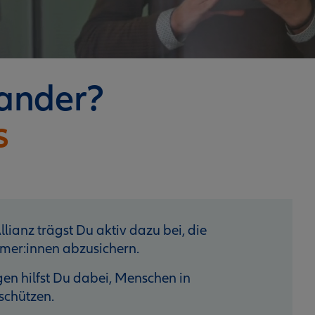
nander?
s
lianz trägst Du aktiv dazu bei, die
mer:innen abzusichern.
n hilfst Du dabei, Menschen in
schützen.