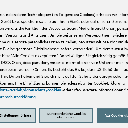
es und anderen Technologien (im Folgenden: Cookies) erheben wir Info
 Gerät bzw. speichern solche auf Ihrem Gerät oder auf unseren Servern.
n wir u.a. die Funktion der Webseite, Social Media-Interaktionen, person
en, Werbung und Analysen. Um Sie bei unseren Werbepartnern wiedere
hne auslesbare persönliche Daten zu teilen, benutzen wir pseudonymisi
r (z.B. eine gehashte E-Mailadresse, sofern vorhanden). Um dem zuzusti
 bitte "Alle Cookies akzeptieren“. Dabei willigen Sie gleichzeitig gemäß A
t. a DSGVO ein, dass pseudonymisierte Informationen von Unternehmen in
erarbeitet werden können. Es besteht das Risiko, dass US-Behörden na
f Ihre Daten haben und Sie sich nicht auf den Schutz der europäischen 
können. Ihre Einwilligung können Sie jederzeit unter Cookie-Erklärung
lianz-vertrieb/datenschutz/cookies
widerrufen. Weitere Informationen fin
atenschutzerklärung
Nur erforderliche Cookies
instellungen öffnen
Alle Cookies a
akzeptieren