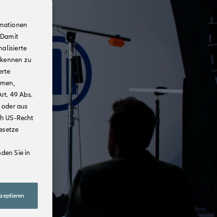
rmationen
 Damit
alisierte
rkennen zu
erte
mmen,
rt. 49 Abs.
 oder aus
ch US-Recht
Gesetze
den Sie in
kzeptieren