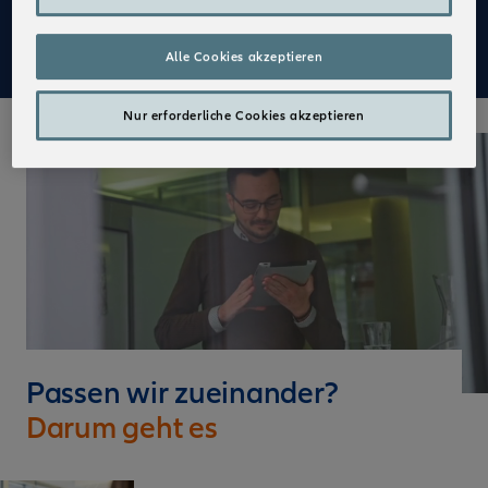
Mehr zu Deinen Vorteilen im Vertrieb der Allianz
Alle Cookies akzeptieren
Nur erforderliche Cookies akzeptieren
Passen wir zueinander?
Darum geht es