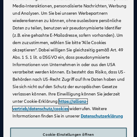
Media-Interaktionen, personalisierte Nachrichten, Werbung
Kontinuierliche Unterstützung
: Profitiere von
und Analysen. Um Sie bei unseren Werbepartnern
Schulungen und Coachings durch erfahrene
wiedererkennen zu können, ohne auslesbare persönliche
Mitarbeiter:innen, Trainer:innen und Führungskräfte,
Daten zu teilen, benutzen wir pseudonymisierte Identifier
um fachlich und persönlich zu wachsen.
(z.B. eine gehashte E-Mailadresse, sofern vorhanden). Um
Flexible Arbeitsmöglichkeiten
: Nutze unsere
dem zuzustimmen, wählen Sie bitte "Alle Cookies
digitalen Beratungstools, um von überall aus zu
akzeptieren“. Dabei willigen Sie gleichzeitig gemäß Art. 49
arbeiten und Deine Kundinnen und Kunden
Abs. 1 S. 1 lit. a DSGVO ein, dass pseudonymisierte
bestmöglich zu betreuen.
Informationen von Unternehmen in oder aus den USA
Attraktives Vergütungsmodell
: Gestalte Dein
verarbeitet werden können. Es besteht das Risiko, dass US-
Einkommen selbst – durch Fleiß und Engagement
Behörden nach US-Recht Zugriff auf Ihre Daten haben und
kannst Du über Dein Festgehalt hinaus Provisionen
Sie sich nicht auf den Schutz der europäischen Gesetze
und leistungsbezogene Sondervergütungen
verlassen können. Ihre Einwilligung können Sie jederzeit
verdienen.
unter Cookie-Erklärung
https://allianz-
Karriereentwicklung
: Entwickle Dich gezielt weiter –
vertrieb/datenschutz/cookies
widerrufen. Weitere
durch regelmäßige Gespräche und transparente
Informationen finden Sie in unserer
Datenschutzerklärung
Zielvereinbarungen schaffen wir eine vertrauensvolle
Zusammenarbeit und die Grundlage für Deinen
individuellen Karriereweg.
Cookie-Einstellungen öffnen