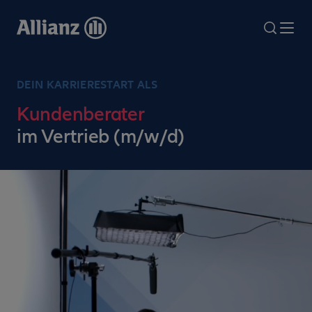
Direkt
zum
search
Me
Inhalt
DEIN KARRIERESTART ALS
Kundenberater
im Vertrieb (m/w/d)