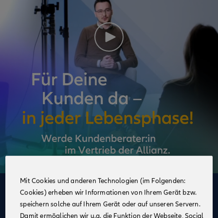
Mit Cookies und anderen Technologien (im Folgenden:
Cookies) erheben wir Informationen von Ihrem Gerät bzw.
Deine Vorteile
speichern solche auf Ihrem Gerät oder auf unseren Servern.
im Vertrieb der Allianz
Damit ermöglichen wir u.a. die Funktion der Webseite, Social