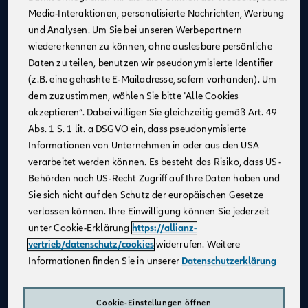
Media-Interaktionen, personalisierte Nachrichten, Werbung
Kontinuierliche Unterstützung
: Profitiere von
und Analysen. Um Sie bei unseren Werbepartnern
Schulungen und Coachings durch erfahrene
wiedererkennen zu können, ohne auslesbare persönliche
Mitarbeiter:innen, Trainer:innen und Führungskräfte,
Daten zu teilen, benutzen wir pseudonymisierte Identifier
um fachlich und persönlich zu wachsen.
(z.B. eine gehashte E-Mailadresse, sofern vorhanden). Um
Flexible Arbeitsmöglichkeiten
: Nutze unsere
dem zuzustimmen, wählen Sie bitte "Alle Cookies
digitalen Beratungstools, um von überall aus zu
akzeptieren“. Dabei willigen Sie gleichzeitig gemäß Art. 49
arbeiten und Deine Kundinnen und Kunden
Abs. 1 S. 1 lit. a DSGVO ein, dass pseudonymisierte
bestmöglich zu betreuen.
Informationen von Unternehmen in oder aus den USA
Attraktives Vergütungsmodell
: Gestalte Dein
verarbeitet werden können. Es besteht das Risiko, dass US-
Einkommen selbst – durch Fleiß und Engagement
Behörden nach US-Recht Zugriff auf Ihre Daten haben und
kannst Du über Dein Festgehalt hinaus Provisionen
Sie sich nicht auf den Schutz der europäischen Gesetze
und leistungsbezogene Sondervergütungen
verlassen können. Ihre Einwilligung können Sie jederzeit
verdienen.
unter Cookie-Erklärung
https://allianz-
Karriereentwicklung
: Entwickle Dich gezielt weiter –
vertrieb/datenschutz/cookies
widerrufen. Weitere
durch regelmäßige Gespräche und transparente
Informationen finden Sie in unserer
Datenschutzerklärung
Zielvereinbarungen schaffen wir eine vertrauensvolle
Zusammenarbeit und die Grundlage für Deinen
individuellen Karriereweg.
Cookie-Einstellungen öffnen