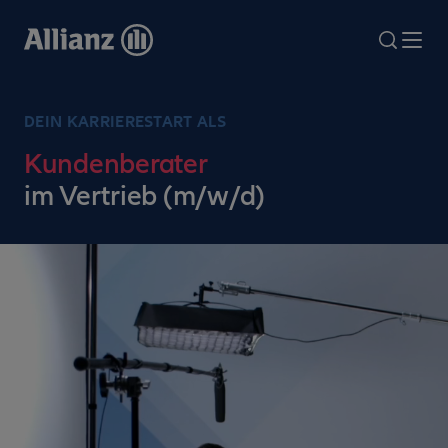
Direkt
zum
search
Me
Inhalt
DEIN KARRIERESTART ALS
Kundenberater
im Vertrieb (m/w/d)