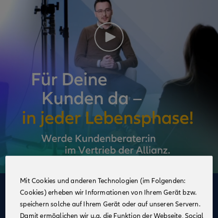
Mit Cookies und anderen Technologien (im Folgenden:
Cookies) erheben wir Informationen von Ihrem Gerät bzw.
Deine Vorteile
speichern solche auf Ihrem Gerät oder auf unseren Servern.
im Vertrieb der Allianz
Damit ermöglichen wir u.a. die Funktion der Webseite, Social