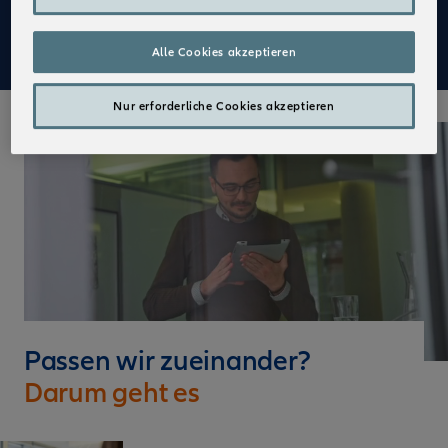
Mehr zu Deinen Vorteilen im Vertrieb der Allianz
Alle Cookies akzeptieren
Nur erforderliche Cookies akzeptieren
Passen wir zueinander?
Darum geht es