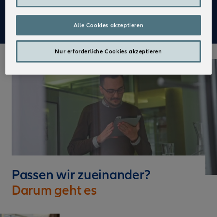
Mehr zu Deinen Vorteilen im Vertrieb der Allianz
Alle Cookies akzeptieren
Nur erforderliche Cookies akzeptieren
Passen wir zueinander?
Darum geht es