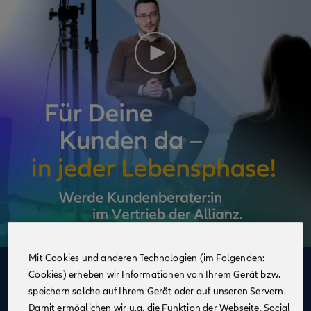
Mit Cookies und anderen Technologien (im Folgenden:
Cookies) erheben wir Informationen von Ihrem Gerät bzw.
Deine Vorteile
speichern solche auf Ihrem Gerät oder auf unseren Servern.
im Vertrieb der Allianz
Damit ermöglichen wir u.a. die Funktion der Webseite, Social