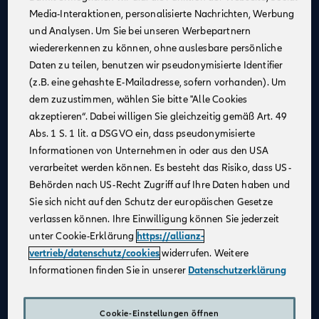
Media-Interaktionen, personalisierte Nachrichten, Werbung
Kontinuierliche Unterstützung
: Profitiere von
und Analysen. Um Sie bei unseren Werbepartnern
Schulungen und Coachings durch erfahrene
wiedererkennen zu können, ohne auslesbare persönliche
Mitarbeiter:innen, Trainer:innen und Führungskräfte,
Daten zu teilen, benutzen wir pseudonymisierte Identifier
um fachlich und persönlich zu wachsen.
(z.B. eine gehashte E-Mailadresse, sofern vorhanden). Um
Flexible Arbeitsmöglichkeiten
: Nutze unsere
dem zuzustimmen, wählen Sie bitte "Alle Cookies
digitalen Beratungstools, um von überall aus zu
akzeptieren“. Dabei willigen Sie gleichzeitig gemäß Art. 49
arbeiten und Deine Kundinnen und Kunden
Abs. 1 S. 1 lit. a DSGVO ein, dass pseudonymisierte
bestmöglich zu betreuen.
Informationen von Unternehmen in oder aus den USA
Attraktives Vergütungsmodell
: Gestalte Dein
verarbeitet werden können. Es besteht das Risiko, dass US-
Einkommen selbst – durch Fleiß und Engagement
Behörden nach US-Recht Zugriff auf Ihre Daten haben und
kannst Du über Dein Festgehalt hinaus Provisionen
Sie sich nicht auf den Schutz der europäischen Gesetze
und leistungsbezogene Sondervergütungen
verlassen können. Ihre Einwilligung können Sie jederzeit
verdienen.
unter Cookie-Erklärung
https://allianz-
Karriereentwicklung
: Entwickle Dich gezielt weiter –
vertrieb/datenschutz/cookies
widerrufen. Weitere
durch regelmäßige Gespräche und transparente
Informationen finden Sie in unserer
Datenschutzerklärung
Zielvereinbarungen schaffen wir eine vertrauensvolle
Zusammenarbeit und die Grundlage für Deinen
individuellen Karriereweg.
Cookie-Einstellungen öffnen