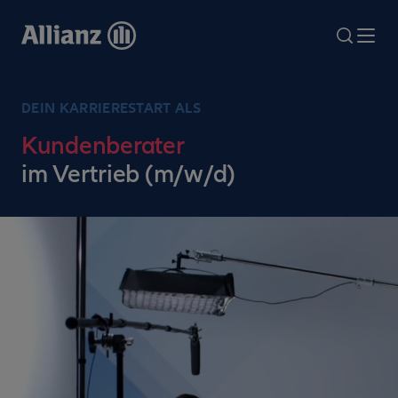
Direkt
zum
search
Me
Inhalt
DEIN KARRIERESTART ALS
Kundenberater
im Vertrieb (m/w/d)