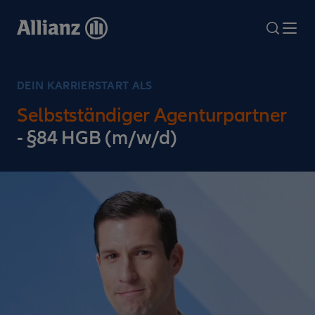
Direkt
zum
search
Me
Inhalt
DEIN KARRIERSTART ALS
Selbstständiger Agenturpartner
- §84 HGB (m/w/d)