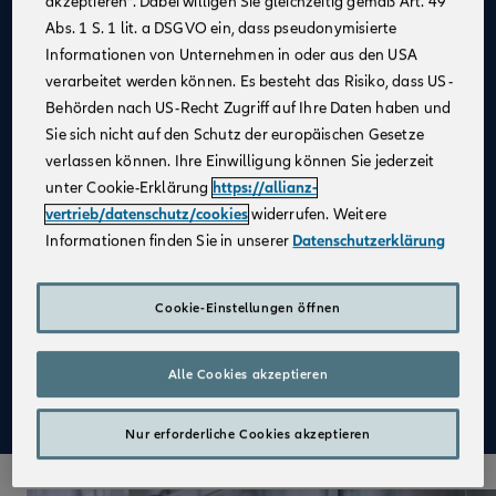
akzeptieren“. Dabei willigen Sie gleichzeitig gemäß Art. 49
Abs. 1 S. 1 lit. a DSGVO ein, dass pseudonymisierte
Allianz als
starker Partner
und
starke Marke
Informationen von Unternehmen in oder aus den USA
Kein großer Kostenblock
, da keine Agentur
verarbeitet werden können. Es besteht das Risiko, dass US-
notwendig
Behörden nach US-Recht Zugriff auf Ihre Daten haben und
Fester Kundenstamm
Sie sich nicht auf den Schutz der europäischen Gesetze
verlassen können. Ihre Einwilligung können Sie jederzeit
Digitale Verkaufsinstrumente
unter Cookie-Erklärung
https://allianz-
Kostenfreie
Unterstützung durch
vertrieb/datenschutz/cookies
widerrufen. Weitere
Fachspezialist:innen
Informationen finden Sie in unserer
Datenschutzerklärung
Attraktive Verdienstmöglichkeiten
Aufbau einer
Altersvorsorge
Cookie-Einstellungen öffnen
Qualifizierte
Weiterbildung
Alle Cookies akzeptieren
Mehr zu Deinen Vorteilen im Vertrieb der Allianz
Nur erforderliche Cookies akzeptieren