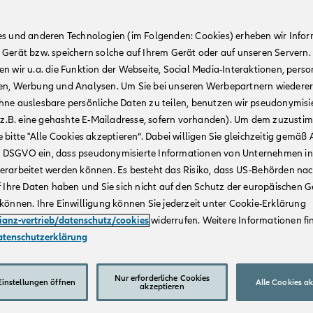
es und anderen Technologien (im Folgenden: Cookies) erheben wir Info
 Gerät bzw. speichern solche auf Ihrem Gerät oder auf unseren Servern.
n wir u.a. die Funktion der Webseite, Social Media-Interaktionen, person
en, Werbung und Analysen. Um Sie bei unseren Werbepartnern wiedere
hne auslesbare persönliche Daten zu teilen, benutzen wir pseudonymisi
r (z.B. eine gehashte E-Mailadresse, sofern vorhanden). Um dem zuzusti
 bitte "Alle Cookies akzeptieren“. Dabei willigen Sie gleichzeitig gemäß A
t. a DSGVO ein, dass pseudonymisierte Informationen von Unternehmen in
erarbeitet werden können. Es besteht das Risiko, dass US-Behörden na
f Ihre Daten haben und Sie sich nicht auf den Schutz der europäischen 
können. Ihre Einwilligung können Sie jederzeit unter Cookie-Erklärung
lianz-vertrieb/datenschutz/cookies
widerrufen. Weitere Informationen fin
atenschutzerklärung
Nur erforderliche Cookies
instellungen öffnen
Alle Cookies a
akzeptieren