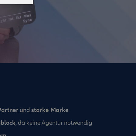
Partner
starke Marke
und
nblock
, da keine Agentur notwendig
mm