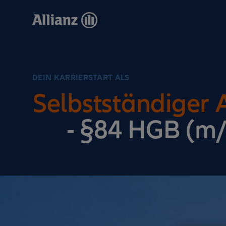
Direkt
zum
Inhalt
DEIN KARRIERSTART ALS
Selbstständiger 
- §84 HGB (m