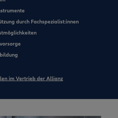
instrumente
ützung durch Fachspezialist:innen
nstmöglichkeiten
svorsorge
bildung
len im Vertrieb der Allianz