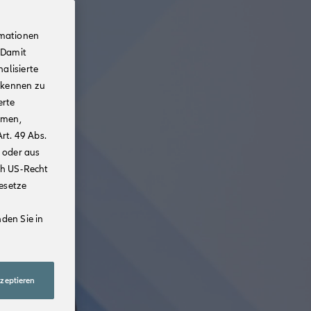
rmationen
 Damit
alisierte
rkennen zu
erte
mmen,
rt. 49 Abs.
 oder aus
ch US-Recht
Gesetze
den Sie in
kzeptieren