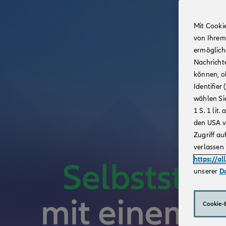
Mit Cooki
von Ihrem
ermögliche
Nachricht
können, o
Identifie
wählen Sie
1 S. 1 li
den USA v
Zugriff au
verlassen 
https://al
unserer
D
Cookie-E