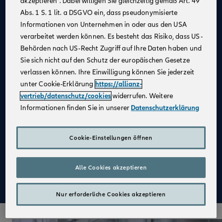
akzeptieren“. Dabei willigen Sie gleichzeitig gemäß Art. 49
Abs. 1 S. 1 lit. a DSGVO ein, dass pseudonymisierte
Allianz als
starker Partner
und
starke Marke
Informationen von Unternehmen in oder aus den USA
Kein großer Kostenblock
, da keine Agentur
verarbeitet werden können. Es besteht das Risiko, dass US-
notwendig
Behörden nach US-Recht Zugriff auf Ihre Daten haben und
Fester Kundenstamm
Sie sich nicht auf den Schutz der europäischen Gesetze
verlassen können. Ihre Einwilligung können Sie jederzeit
Digitale Verkaufsinstrumente
unter Cookie-Erklärung
https://allianz-
Kostenfreie
Unterstützung durch
vertrieb/datenschutz/cookies
widerrufen. Weitere
Fachspezialist:innen
Informationen finden Sie in unserer
Datenschutzerklärung
Attraktive Verdienstmöglichkeiten
Aufbau einer
Altersvorsorge
Cookie-Einstellungen öffnen
Qualifizierte
Weiterbildung
Alle Cookies akzeptieren
Mehr zu Deinen Vorteilen im Vertrieb der Allianz
Nur erforderliche Cookies akzeptieren