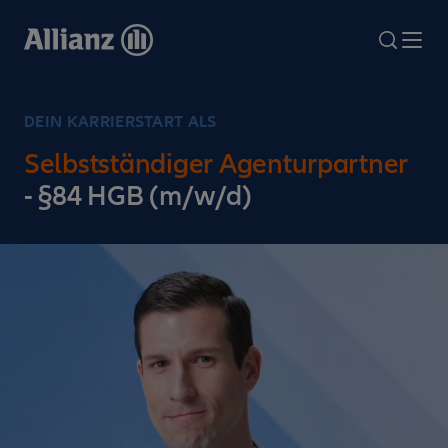
Direkt
zum
search
Me
Inhalt
DEIN KARRIERSTART ALS
Selbstständiger Agenturpartner
- §84 HGB (m/w/d)