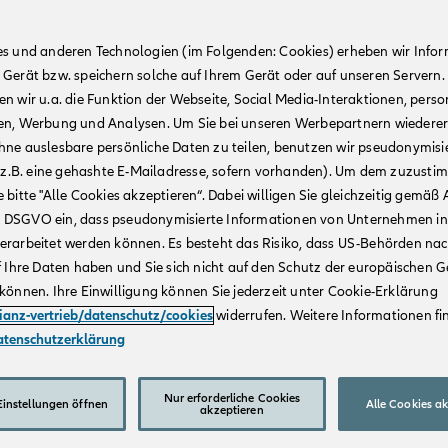
es und anderen Technologien (im Folgenden: Cookies) erheben wir Info
 Gerät bzw. speichern solche auf Ihrem Gerät oder auf unseren Servern.
n wir u.a. die Funktion der Webseite, Social Media-Interaktionen, person
en, Werbung und Analysen. Um Sie bei unseren Werbepartnern wiedere
hne auslesbare persönliche Daten zu teilen, benutzen wir pseudonymisi
r (z.B. eine gehashte E-Mailadresse, sofern vorhanden). Um dem zuzusti
 bitte "Alle Cookies akzeptieren“. Dabei willigen Sie gleichzeitig gemäß A
t. a DSGVO ein, dass pseudonymisierte Informationen von Unternehmen in
erarbeitet werden können. Es besteht das Risiko, dass US-Behörden na
f Ihre Daten haben und Sie sich nicht auf den Schutz der europäischen 
können. Ihre Einwilligung können Sie jederzeit unter Cookie-Erklärung
lianz-vertrieb/datenschutz/cookies
widerrufen. Weitere Informationen fin
atenschutzerklärung
Nur erforderliche Cookies
instellungen öffnen
Alle Cookies a
akzeptieren