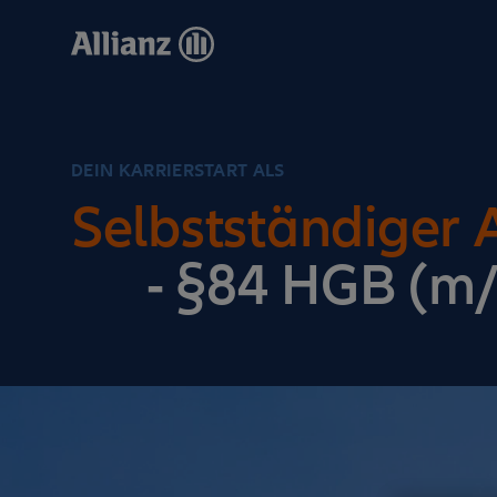
Direkt
zum
Inhalt
DEIN KARRIERSTART ALS
Selbstständiger 
- §84 HGB (m