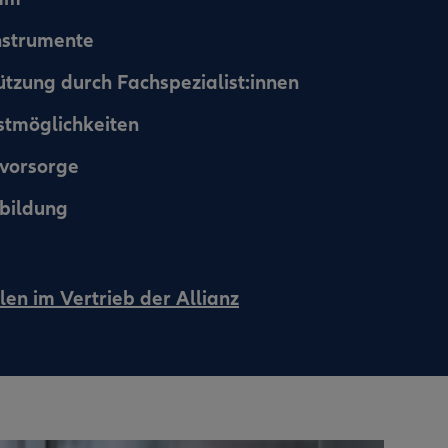
instrumente
ützung durch Fachspezialist:innen
nstmöglichkeiten
svorsorge
bildung
len im Vertrieb der Allianz