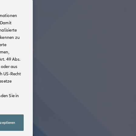
rmationen
 Damit
alisierte
rkennen zu
erte
mmen,
rt. 49 Abs.
 oder aus
ch US-Recht
Gesetze
den Sie in
kzeptieren