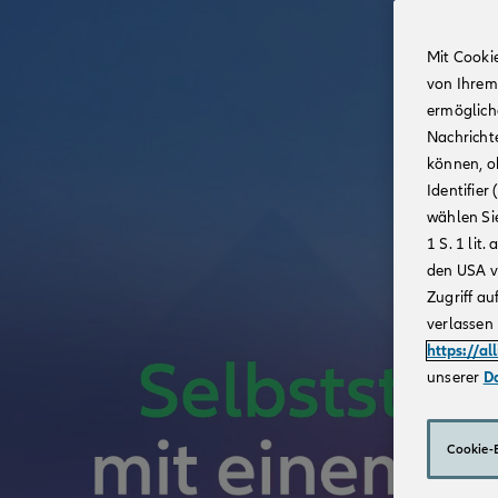
Mit Cooki
von Ihrem
ermögliche
Nachricht
können, o
Identifie
wählen Sie
1 S. 1 li
den USA v
Zugriff au
verlassen 
https://al
unserer
D
Cookie-E