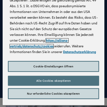
akzeptieren“. Dabei willigen Sie gleichzeitig gemäß Art. 49
Abs. 1 S. 1 lit. a DSGVO ein, dass pseudonymisierte
Allianz als
starker Partner
und
starke Marke
Informationen von Unternehmen in oder aus den USA
Kein großer Kostenblock
, da keine Agentur
verarbeitet werden können. Es besteht das Risiko, dass US-
notwendig
Behörden nach US-Recht Zugriff auf Ihre Daten haben und
Fester Kundenstamm
Sie sich nicht auf den Schutz der europäischen Gesetze
verlassen können. Ihre Einwilligung können Sie jederzeit
Digitale Verkaufsinstrumente
unter Cookie-Erklärung
https://allianz-
Kostenfreie
Unterstützung durch
vertrieb/datenschutz/cookies
widerrufen. Weitere
Fachspezialist:innen
Informationen finden Sie in unserer
Datenschutzerklärung
Attraktive Verdienstmöglichkeiten
Aufbau einer
Altersvorsorge
Cookie-Einstellungen öffnen
Qualifizierte
Weiterbildung
Alle Cookies akzeptieren
Mehr zu Deinen Vorteilen im Vertrieb der Allianz
Nur erforderliche Cookies akzeptieren