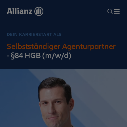
Direkt
zum
search
Me
Inhalt
DEIN KARRIERSTART ALS
Selbstständiger Agenturpartner
- §84 HGB (m/w/d)