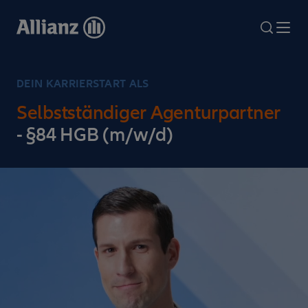
Direkt
zum
search
Me
Inhalt
DEIN KARRIERSTART ALS
Selbstständiger Agenturpartner
- §84 HGB (m/w/d)