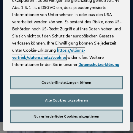
akzeptieren“. Dabei willigen Sie gleichzeitig gemäß Art. 49
Abs. 1 S. 1 lit. a DSGVO ein, dass pseudonymisierte
Allianz als
starker Partner
und
starke Marke
Informationen von Unternehmen in oder aus den USA
Kein großer Kostenblock
, da keine Agentur
verarbeitet werden können. Es besteht das Risiko, dass US-
notwendig
Behörden nach US-Recht Zugriff auf Ihre Daten haben und
Fester Kundenstamm
Sie sich nicht auf den Schutz der europäischen Gesetze
verlassen können. Ihre Einwilligung können Sie jederzeit
Digitale Verkaufsinstrumente
unter Cookie-Erklärung
https://allianz-
Kostenfreie
Unterstützung durch
vertrieb/datenschutz/cookies
widerrufen. Weitere
Fachspezialist:innen
Informationen finden Sie in unserer
Datenschutzerklärung
Attraktive Verdienstmöglichkeiten
Aufbau einer
Altersvorsorge
Cookie-Einstellungen öffnen
Qualifizierte
Weiterbildung
Alle Cookies akzeptieren
Mehr zu Deinen Vorteilen im Vertrieb der Allianz
Nur erforderliche Cookies akzeptieren