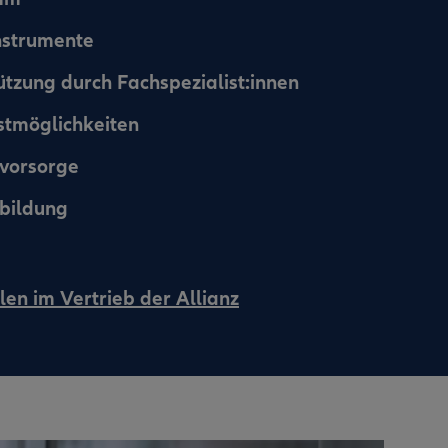
instrumente
ützung durch Fachspezialist:innen
nstmöglichkeiten
svorsorge
bildung
len im Vertrieb der Allianz