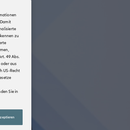
rmationen
 Damit
alisierte
rkennen zu
erte
mmen,
rt. 49 Abs.
 oder aus
ch US-Recht
Gesetze
den Sie in
kzeptieren