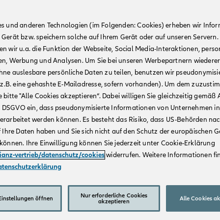
es und anderen Technologien (im Folgenden: Cookies) erheben wir Info
 Gerät bzw. speichern solche auf Ihrem Gerät oder auf unseren Servern.
n wir u.a. die Funktion der Webseite, Social Media-Interaktionen, person
en, Werbung und Analysen. Um Sie bei unseren Werbepartnern wiedere
hne auslesbare persönliche Daten zu teilen, benutzen wir pseudonymisi
r (z.B. eine gehashte E-Mailadresse, sofern vorhanden). Um dem zuzusti
 bitte "Alle Cookies akzeptieren“. Dabei willigen Sie gleichzeitig gemäß A
t. a DSGVO ein, dass pseudonymisierte Informationen von Unternehmen in
erarbeitet werden können. Es besteht das Risiko, dass US-Behörden na
f Ihre Daten haben und Sie sich nicht auf den Schutz der europäischen 
können. Ihre Einwilligung können Sie jederzeit unter Cookie-Erklärung
lianz-vertrieb/datenschutz/cookies
widerrufen. Weitere Informationen fin
atenschutzerklärung
Nur erforderliche Cookies
instellungen öffnen
Alle Cookies a
akzeptieren