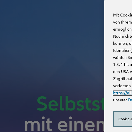
Mit Cooki
von Ihrem
ermögliche
Nachricht
können, o
Identifie
wählen Sie
1 S. 1 li
den USA v
Zugriff au
verlassen 
https://al
unserer
D
Cookie-E