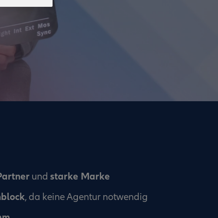
Partner
starke Marke
und
nblock
, da keine Agentur notwendig
mm