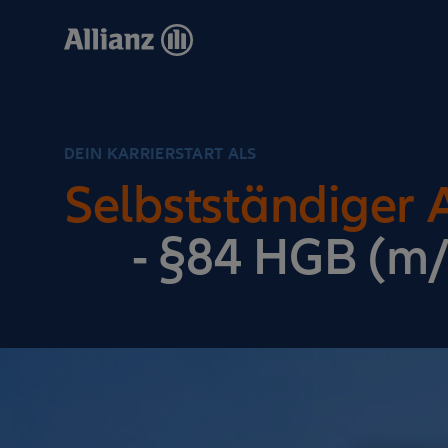
Direkt
zum
Inhalt
DEIN KARRIERSTART ALS
Selbstständiger 
- §84 HGB (m