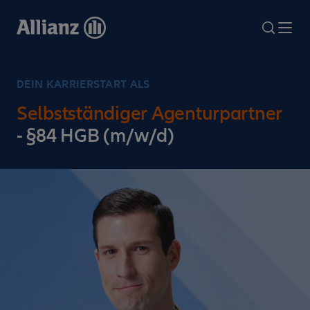
Direkt
zum
search
Me
Inhalt
DEIN KARRIERSTART ALS
Selbstständiger Agenturpartner
- §84 HGB (m/w/d)