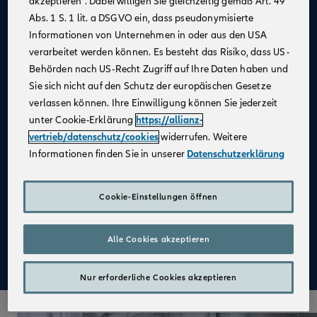
akzeptieren“. Dabei willigen Sie gleichzeitig gemäß Art. 49
Abs. 1 S. 1 lit. a DSGVO ein, dass pseudonymisierte
Allianz als
starker Partner
und
starke Marke
Informationen von Unternehmen in oder aus den USA
Kein großer Kostenblock
, da keine Agentur
verarbeitet werden können. Es besteht das Risiko, dass US-
notwendig
Behörden nach US-Recht Zugriff auf Ihre Daten haben und
Fester Kundenstamm
Sie sich nicht auf den Schutz der europäischen Gesetze
verlassen können. Ihre Einwilligung können Sie jederzeit
Digitale Verkaufsinstrumente
unter Cookie-Erklärung
https://allianz-
Kostenfreie
Unterstützung durch
vertrieb/datenschutz/cookies
widerrufen. Weitere
Fachspezialist:innen
Informationen finden Sie in unserer
Datenschutzerklärung
Attraktive Verdienstmöglichkeiten
Aufbau einer
Altersvorsorge
Cookie-Einstellungen öffnen
Qualifizierte
Weiterbildung
Alle Cookies akzeptieren
Mehr zu Deinen Vorteilen im Vertrieb der Allianz
Nur erforderliche Cookies akzeptieren