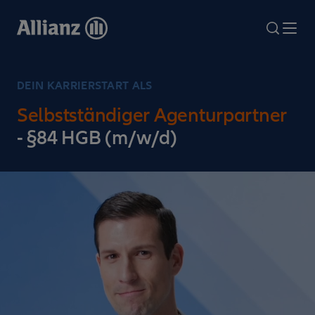
Direkt
zum
search
Me
Inhalt
DEIN KARRIERSTART ALS
Selbstständiger Agenturpartner
- §84 HGB (m/w/d)