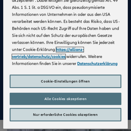
akzeptieren“. Dabei willigen Sie gleichzeitig gemäß Art. 49
Abs. 1 S. 1 lit. a DSGVO ein, dass pseudonymisierte
Allianz als
starker Partner
und
starke Marke
Informationen von Unternehmen in oder aus den USA
Kein großer Kostenblock
, da keine Agentur
verarbeitet werden können. Es besteht das Risiko, dass US-
notwendig
Behörden nach US-Recht Zugriff auf Ihre Daten haben und
Fester Kundenstamm
Sie sich nicht auf den Schutz der europäischen Gesetze
verlassen können. Ihre Einwilligung können Sie jederzeit
Digitale Verkaufsinstrumente
unter Cookie-Erklärung
https://allianz-
Kostenfreie
Unterstützung durch
vertrieb/datenschutz/cookies
widerrufen. Weitere
Fachspezialist:innen
Informationen finden Sie in unserer
Datenschutzerklärung
Attraktive Verdienstmöglichkeiten
Aufbau einer
Altersvorsorge
Cookie-Einstellungen öffnen
Qualifizierte
Weiterbildung
Alle Cookies akzeptieren
Mehr zu Deinen Vorteilen im Vertrieb der Allianz
Nur erforderliche Cookies akzeptieren