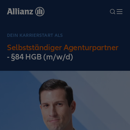
Direkt
zum
search
Me
Inhalt
DEIN KARRIERSTART ALS
Selbstständiger Agenturpartner
- §84 HGB (m/w/d)