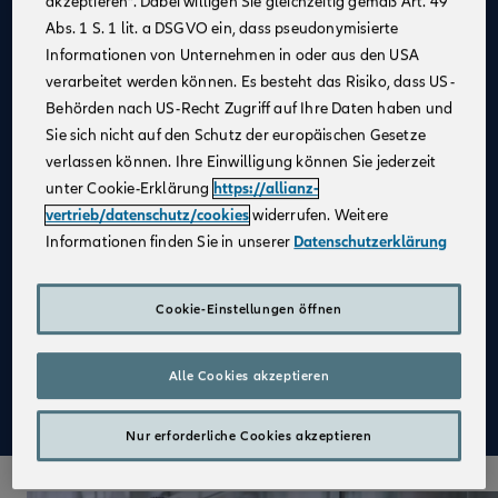
akzeptieren“. Dabei willigen Sie gleichzeitig gemäß Art. 49
Abs. 1 S. 1 lit. a DSGVO ein, dass pseudonymisierte
Allianz als
starker Partner
und
starke Marke
Informationen von Unternehmen in oder aus den USA
Kein großer Kostenblock
, da keine Agentur
verarbeitet werden können. Es besteht das Risiko, dass US-
notwendig
Behörden nach US-Recht Zugriff auf Ihre Daten haben und
Fester Kundenstamm
Sie sich nicht auf den Schutz der europäischen Gesetze
verlassen können. Ihre Einwilligung können Sie jederzeit
Digitale Verkaufsinstrumente
unter Cookie-Erklärung
https://allianz-
Kostenfreie
Unterstützung durch
vertrieb/datenschutz/cookies
widerrufen. Weitere
Fachspezialist:innen
Informationen finden Sie in unserer
Datenschutzerklärung
Attraktive Verdienstmöglichkeiten
Aufbau einer
Altersvorsorge
Cookie-Einstellungen öffnen
Qualifizierte
Weiterbildung
Alle Cookies akzeptieren
Mehr zu Deinen Vorteilen im Vertrieb der Allianz
Nur erforderliche Cookies akzeptieren