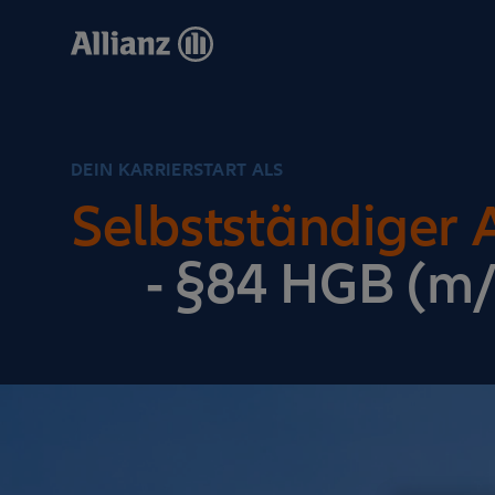
Direkt
zum
Inhalt
DEIN KARRIERSTART ALS
Selbstständiger 
- §84 HGB (m