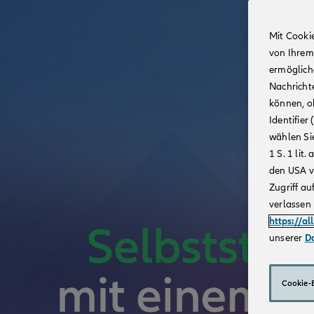
Mit Cooki
von Ihrem
ermögliche
Nachricht
können, o
Identifie
wählen Sie
1 S. 1 li
den USA v
Zugriff au
verlassen 
https://al
unserer
D
Cookie-E