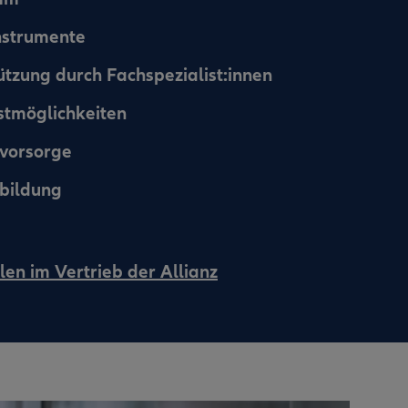
instrumente
ützung durch Fachspezialist:innen
nstmöglichkeiten
svorsorge
bildung
len im Vertrieb der Allianz