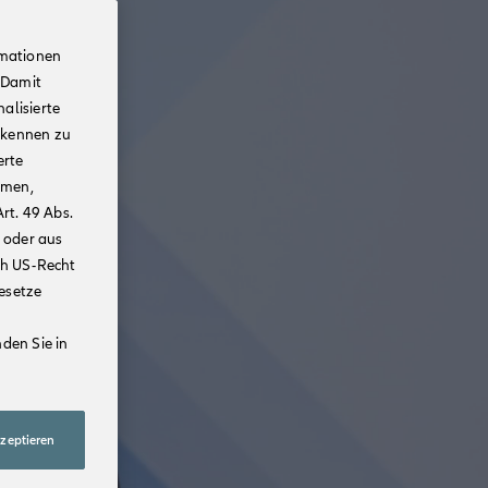
rmationen
 Damit
alisierte
rkennen zu
erte
mmen,
rt. 49 Abs.
 oder aus
ch US-Recht
Gesetze
den Sie in
kzeptieren