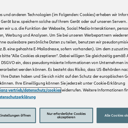
es und anderen Technologien (im Folgenden: Cookies) erheben wir Info
 Gerät bzw. speichern solche auf Ihrem Gerät oder auf unseren Servern.
n wir u.a. die Funktion der Webseite, Social Media-Interaktionen, person
en, Werbung und Analysen. Um Sie bei unseren Werbepartnern wiedere
hne auslesbare persönliche Daten zu teilen, benutzen wir pseudonymisi
r (z.B. eine gehashte E-Mailadresse, sofern vorhanden). Um dem zuzusti
 bitte "Alle Cookies akzeptieren“. Dabei willigen Sie gleichzeitig gemäß A
t. a DSGVO ein, dass pseudonymisierte Informationen von Unternehmen in
erarbeitet werden können. Es besteht das Risiko, dass US-Behörden na
f Ihre Daten haben und Sie sich nicht auf den Schutz der europäischen 
können. Ihre Einwilligung können Sie jederzeit unter Cookie-Erklärung
lianz-vertrieb/datenschutz/cookies
widerrufen. Weitere Informationen fin
atenschutzerklärung
Nur erforderliche Cookies
instellungen öffnen
Alle Cookies a
akzeptieren