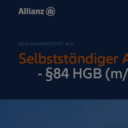
Direkt
zum
Inhalt
DEIN KARRIERSTART ALS
Selbstständiger 
- §84 HGB (m