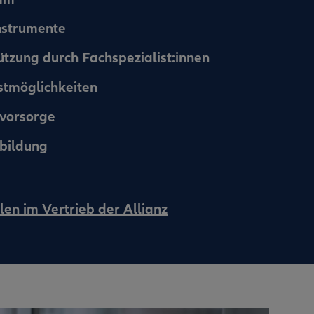
instrumente
ützung durch Fachspezialist:innen
nstmöglichkeiten
svorsorge
bildung
len im Vertrieb der Allianz