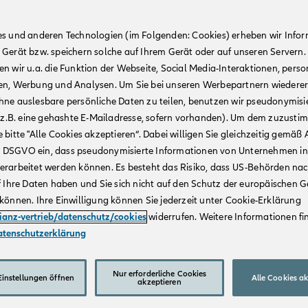
es und anderen Technologien (im Folgenden: Cookies) erheben wir Info
 Gerät bzw. speichern solche auf Ihrem Gerät oder auf unseren Servern.
n wir u.a. die Funktion der Webseite, Social Media-Interaktionen, person
en, Werbung und Analysen. Um Sie bei unseren Werbepartnern wiedere
hne auslesbare persönliche Daten zu teilen, benutzen wir pseudonymisi
r (z.B. eine gehashte E-Mailadresse, sofern vorhanden). Um dem zuzusti
 bitte "Alle Cookies akzeptieren“. Dabei willigen Sie gleichzeitig gemäß A
t. a DSGVO ein, dass pseudonymisierte Informationen von Unternehmen in
erarbeitet werden können. Es besteht das Risiko, dass US-Behörden na
f Ihre Daten haben und Sie sich nicht auf den Schutz der europäischen 
können. Ihre Einwilligung können Sie jederzeit unter Cookie-Erklärung
lianz-vertrieb/datenschutz/cookies
widerrufen. Weitere Informationen fin
atenschutzerklärung
Nur erforderliche Cookies
instellungen öffnen
Alle Cookies a
akzeptieren