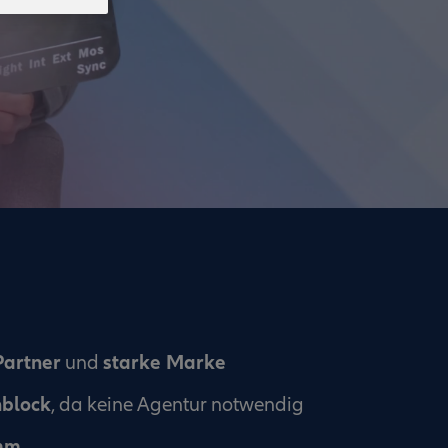
Partner
starke Marke
und
nblock
, da keine Agentur notwendig
mm