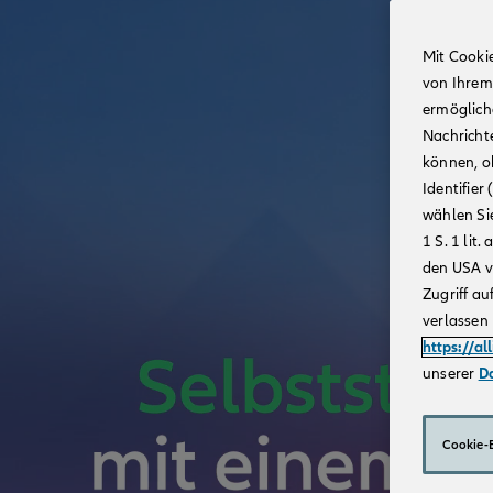
Mit Cooki
von Ihrem
ermögliche
Nachricht
können, o
Identifie
wählen Sie
1 S. 1 li
den USA v
Zugriff au
verlassen 
https://al
unserer
D
Cookie-E