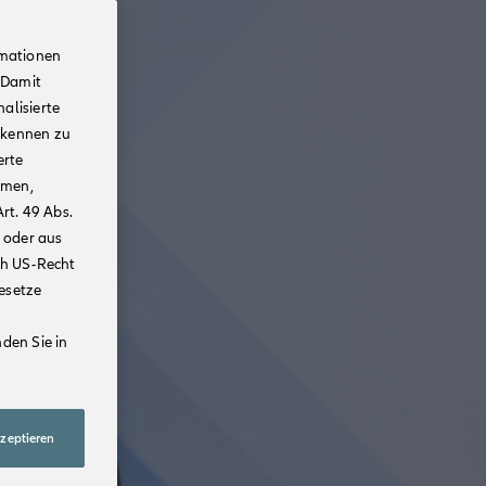
rmationen
 Damit
alisierte
rkennen zu
erte
mmen,
rt. 49 Abs.
 oder aus
ch US-Recht
Gesetze
den Sie in
kzeptieren