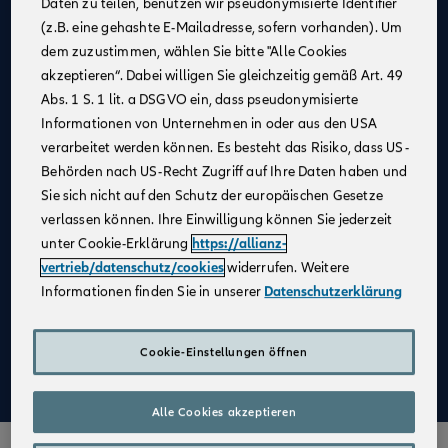
Daten zu teilen, benutzen wir pseudonymisierte Identifier
(z.B. eine gehashte E-Mailadresse, sofern vorhanden). Um
Allianz als
starker Partner
und
starke Marke
dem zuzustimmen, wählen Sie bitte "Alle Cookies
Businesspläne mit
Erfolgsgarantie
akzeptieren“. Dabei willigen Sie gleichzeitig gemäß Art. 49
Unterstützung bei der
Unternehmensgründung
Abs. 1 S. 1 lit. a DSGVO ein, dass pseudonymisierte
Informationen von Unternehmen in oder aus den USA
Bestehender Kundenstamm
verarbeitet werden können. Es besteht das Risiko, dass US-
Qualifizierte
Weiterbildung
Behörden nach US-Recht Zugriff auf Ihre Daten haben und
Sie sich nicht auf den Schutz der europäischen Gesetze
Attraktive Verdienstmöglichkeiten
verlassen können. Ihre Einwilligung können Sie jederzeit
Digitale Verkaufsinstrumente
unter Cookie-Erklärung
https://allianz-
Kostenfreie
Unterstützung durch
vertrieb/datenschutz/cookies
widerrufen. Weitere
Fachspezialist:innen
Informationen finden Sie in unserer
Datenschutzerklärung
Aufbau einer
Altersvorsorge
Cookie-Einstellungen öffnen
Mehr zu Deinen Vorteilen im Vertrieb der Allianz
Alle Cookies akzeptieren