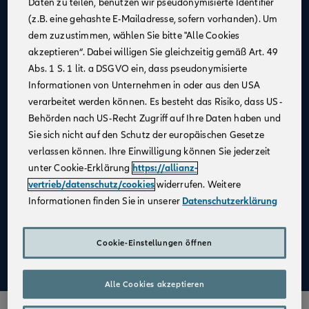
Daten zu teilen, benutzen wir pseudonymisierte Identifier
(z.B. eine gehashte E-Mailadresse, sofern vorhanden). Um
Allianz als
starker Partner
und
starke Marke
dem zuzustimmen, wählen Sie bitte "Alle Cookies
Businesspläne mit
Erfolgsgarantie
akzeptieren“. Dabei willigen Sie gleichzeitig gemäß Art. 49
Unterstützung bei der
Unternehmensgründung
Abs. 1 S. 1 lit. a DSGVO ein, dass pseudonymisierte
Informationen von Unternehmen in oder aus den USA
Bestehender Kundenstamm
verarbeitet werden können. Es besteht das Risiko, dass US-
Qualifizierte
Weiterbildung
Behörden nach US-Recht Zugriff auf Ihre Daten haben und
Sie sich nicht auf den Schutz der europäischen Gesetze
Attraktive Verdienstmöglichkeiten
verlassen können. Ihre Einwilligung können Sie jederzeit
Digitale Verkaufsinstrumente
unter Cookie-Erklärung
https://allianz-
Kostenfreie
Unterstützung durch
vertrieb/datenschutz/cookies
widerrufen. Weitere
Fachspezialist:innen
Informationen finden Sie in unserer
Datenschutzerklärung
Aufbau einer
Altersvorsorge
Cookie-Einstellungen öffnen
Mehr zu Deinen Vorteilen im Vertrieb der Allianz
Alle Cookies akzeptieren