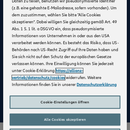
Daten zu teilen, benutzen wir pseudonymisierte Identifier
(z.B. eine gehashte E-Mailadresse, sofern vorhanden). Um
Allianz als
starker Partner
und
starke Marke
dem zuzustimmen, wählen Sie bitte "Alle Cookies
Businesspläne mit
Erfolgsgarantie
akzeptieren“. Dabei willigen Sie gleichzeitig gemäß Art. 49
Unterstützung bei der
Unternehmensgründung
Abs. 1 S. 1 lit. a DSGVO ein, dass pseudonymisierte
Informationen von Unternehmen in oder aus den USA
Bestehender Kundenstamm
verarbeitet werden können. Es besteht das Risiko, dass US-
Qualifizierte
Weiterbildung
Behörden nach US-Recht Zugriff auf Ihre Daten haben und
Sie sich nicht auf den Schutz der europäischen Gesetze
Attraktive Verdienstmöglichkeiten
verlassen können. Ihre Einwilligung können Sie jederzeit
Digitale Verkaufsinstrumente
unter Cookie-Erklärung
https://allianz-
Kostenfreie
Unterstützung durch
vertrieb/datenschutz/cookies
widerrufen. Weitere
Fachspezialist:innen
Informationen finden Sie in unserer
Datenschutzerklärung
Aufbau einer
Altersvorsorge
Cookie-Einstellungen öffnen
Mehr zu Deinen Vorteilen im Vertrieb der Allianz
Alle Cookies akzeptieren