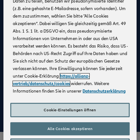
Daten zu teilen, benutzen wir pseudonymisierte Identifier
(z.B. eine gehashte E-Mailadresse, sofern vorhanden). Um
Allianz als
starker Partner
und
starke Marke
dem zuzustimmen, wählen Sie bitte "Alle Cookies
Businesspläne mit
Erfolgsgarantie
akzeptieren“. Dabei willigen Sie gleichzeitig gemäß Art. 49
Unterstützung bei der
Unternehmensgründung
Abs. 1 S. 1 lit. a DSGVO ein, dass pseudonymisierte
Informationen von Unternehmen in oder aus den USA
Bestehender Kundenstamm
verarbeitet werden können. Es besteht das Risiko, dass US-
Qualifizierte
Weiterbildung
Behörden nach US-Recht Zugriff auf Ihre Daten haben und
Sie sich nicht auf den Schutz der europäischen Gesetze
Attraktive Verdienstmöglichkeiten
verlassen können. Ihre Einwilligung können Sie jederzeit
Digitale Verkaufsinstrumente
unter Cookie-Erklärung
https://allianz-
Kostenfreie
Unterstützung durch
vertrieb/datenschutz/cookies
widerrufen. Weitere
Fachspezialist:innen
Informationen finden Sie in unserer
Datenschutzerklärung
Aufbau einer
Altersvorsorge
Cookie-Einstellungen öffnen
Mehr zu Deinen Vorteilen im Vertrieb der Allianz
Alle Cookies akzeptieren