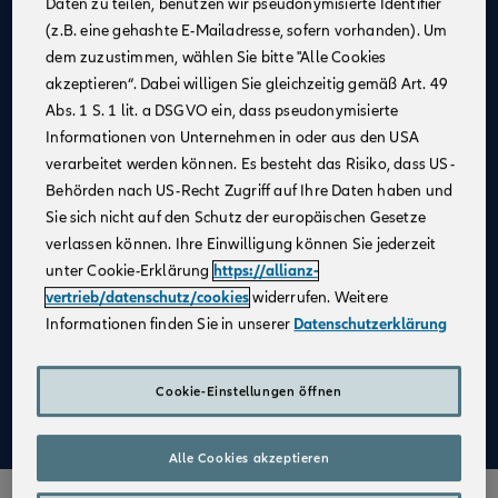
Daten zu teilen, benutzen wir pseudonymisierte Identifier
(z.B. eine gehashte E-Mailadresse, sofern vorhanden). Um
Allianz als
starker Partner
und
starke Marke
dem zuzustimmen, wählen Sie bitte "Alle Cookies
Businesspläne mit
Erfolgsgarantie
akzeptieren“. Dabei willigen Sie gleichzeitig gemäß Art. 49
Unterstützung bei der
Unternehmensgründung
Abs. 1 S. 1 lit. a DSGVO ein, dass pseudonymisierte
Informationen von Unternehmen in oder aus den USA
Bestehender Kundenstamm
verarbeitet werden können. Es besteht das Risiko, dass US-
Qualifizierte
Weiterbildung
Behörden nach US-Recht Zugriff auf Ihre Daten haben und
Sie sich nicht auf den Schutz der europäischen Gesetze
Attraktive Verdienstmöglichkeiten
verlassen können. Ihre Einwilligung können Sie jederzeit
Digitale Verkaufsinstrumente
unter Cookie-Erklärung
https://allianz-
Kostenfreie
Unterstützung durch
vertrieb/datenschutz/cookies
widerrufen. Weitere
Fachspezialist:innen
Informationen finden Sie in unserer
Datenschutzerklärung
Aufbau einer
Altersvorsorge
Cookie-Einstellungen öffnen
Mehr zu Deinen Vorteilen im Vertrieb der Allianz
Alle Cookies akzeptieren