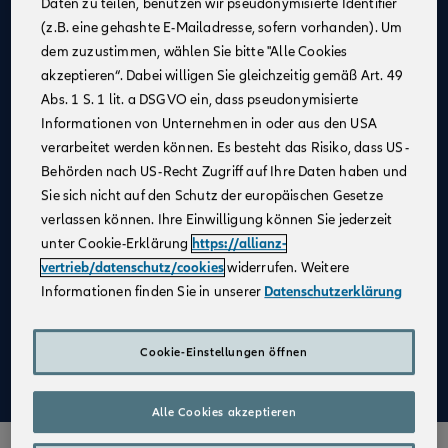
Daten zu teilen, benutzen wir pseudonymisierte Identifier
(z.B. eine gehashte E-Mailadresse, sofern vorhanden). Um
Allianz als
starker Partner
und
starke Marke
dem zuzustimmen, wählen Sie bitte "Alle Cookies
Businesspläne mit
Erfolgsgarantie
akzeptieren“. Dabei willigen Sie gleichzeitig gemäß Art. 49
Unterstützung bei der
Unternehmensgründung
Abs. 1 S. 1 lit. a DSGVO ein, dass pseudonymisierte
Informationen von Unternehmen in oder aus den USA
Bestehender Kundenstamm
verarbeitet werden können. Es besteht das Risiko, dass US-
Qualifizierte
Weiterbildung
Behörden nach US-Recht Zugriff auf Ihre Daten haben und
Sie sich nicht auf den Schutz der europäischen Gesetze
Attraktive Verdienstmöglichkeiten
verlassen können. Ihre Einwilligung können Sie jederzeit
Digitale Verkaufsinstrumente
unter Cookie-Erklärung
https://allianz-
Kostenfreie
Unterstützung durch
vertrieb/datenschutz/cookies
widerrufen. Weitere
Fachspezialist:innen
Informationen finden Sie in unserer
Datenschutzerklärung
Aufbau einer
Altersvorsorge
Cookie-Einstellungen öffnen
Mehr zu Deinen Vorteilen im Vertrieb der Allianz
Alle Cookies akzeptieren