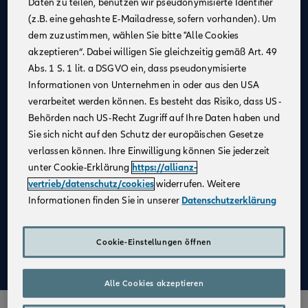
Daten zu teilen, benutzen wir pseudonymisierte Identifier
(z.B. eine gehashte E-Mailadresse, sofern vorhanden). Um
Allianz als
starker Partner
und
starke Marke
dem zuzustimmen, wählen Sie bitte "Alle Cookies
Businesspläne mit
Erfolgsgarantie
akzeptieren“. Dabei willigen Sie gleichzeitig gemäß Art. 49
Unterstützung bei der
Unternehmensgründung
Abs. 1 S. 1 lit. a DSGVO ein, dass pseudonymisierte
Informationen von Unternehmen in oder aus den USA
Bestehender Kundenstamm
verarbeitet werden können. Es besteht das Risiko, dass US-
Qualifizierte
Weiterbildung
Behörden nach US-Recht Zugriff auf Ihre Daten haben und
Sie sich nicht auf den Schutz der europäischen Gesetze
Attraktive Verdienstmöglichkeiten
verlassen können. Ihre Einwilligung können Sie jederzeit
Digitale Verkaufsinstrumente
unter Cookie-Erklärung
https://allianz-
Kostenfreie
Unterstützung durch
vertrieb/datenschutz/cookies
widerrufen. Weitere
Fachspezialist:innen
Informationen finden Sie in unserer
Datenschutzerklärung
Aufbau einer
Altersvorsorge
Cookie-Einstellungen öffnen
Mehr zu Deinen Vorteilen im Vertrieb der Allianz
Alle Cookies akzeptieren