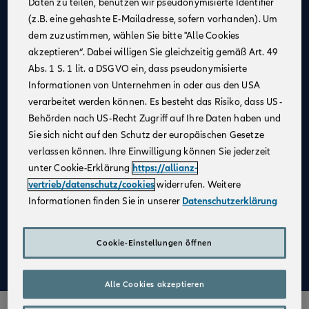
Daten zu teilen, benutzen wir pseudonymisierte Identifier
(z.B. eine gehashte E-Mailadresse, sofern vorhanden). Um
Allianz als
starker Partner
und
starke Marke
dem zuzustimmen, wählen Sie bitte "Alle Cookies
Businesspläne mit
Erfolgsgarantie
akzeptieren“. Dabei willigen Sie gleichzeitig gemäß Art. 49
Unterstützung bei der
Unternehmensgründung
Abs. 1 S. 1 lit. a DSGVO ein, dass pseudonymisierte
Informationen von Unternehmen in oder aus den USA
Bestehender Kundenstamm
verarbeitet werden können. Es besteht das Risiko, dass US-
Qualifizierte
Weiterbildung
Behörden nach US-Recht Zugriff auf Ihre Daten haben und
Sie sich nicht auf den Schutz der europäischen Gesetze
Attraktive Verdienstmöglichkeiten
verlassen können. Ihre Einwilligung können Sie jederzeit
Digitale Verkaufsinstrumente
unter Cookie-Erklärung
https://allianz-
Kostenfreie
Unterstützung durch
vertrieb/datenschutz/cookies
widerrufen. Weitere
Fachspezialist:innen
Informationen finden Sie in unserer
Datenschutzerklärung
Aufbau einer
Altersvorsorge
Cookie-Einstellungen öffnen
Mehr zu Deinen Vorteilen im Vertrieb der Allianz
Alle Cookies akzeptieren