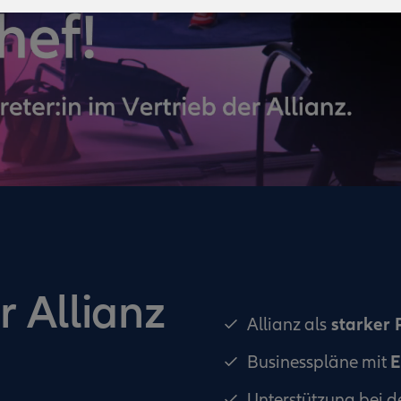
r Allianz
starker 
Allianz als
E
Businesspläne mit
Unterstützung bei d