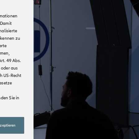
rmationen
 Damit
alisierte
rkennen zu
erte
mmen,
rt. 49 Abs.
 oder aus
ch US-Recht
Gesetze
den Sie in
kzeptieren