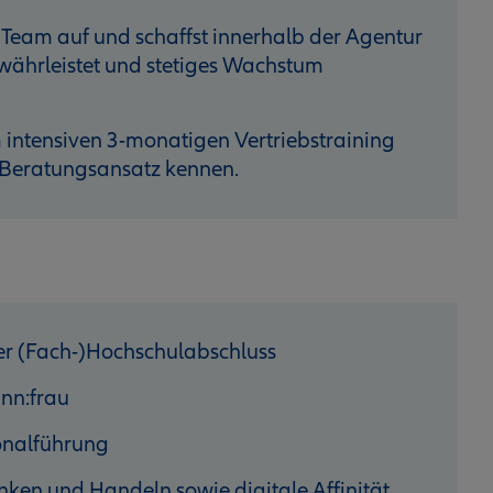
 Team auf und schaffst innerhalb der Agentur
ewährleistet und stetiges Wachstum
 intensiven 3-monatigen Vertriebstraining
 Beratungsansatz kennen.
er (Fach-)Hochschulabschluss
ann:frau
sonalführung
enken und Handeln sowie digitale Affinität