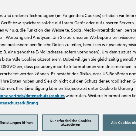
es und anderen Technologien (im Folgenden: Cookies) erheben wir Info
 Gerät bzw. speichern solche auf Ihrem Gerät oder auf unseren Servern.
n wir u.a. die Funktion der Webseite, Social Media-Interaktionen, person
en, Werbung und Analysen. Um Sie bei unseren Werbepartnern wiedere
hne auslesbare persönliche Daten zu teilen, benutzen wir pseudonymisi
r (z.B. eine gehashte E-Mailadresse, sofern vorhanden). Um dem zuzusti
 bitte "Alle Cookies akzeptieren“. Dabei willigen Sie gleichzeitig gemäß A
t. a DSGVO ein, dass pseudonymisierte Informationen von Unternehmen in
erarbeitet werden können. Es besteht das Risiko, dass US-Behörden na
f Ihre Daten haben und Sie sich nicht auf den Schutz der europäischen 
können. Ihre Einwilligung können Sie jederzeit unter Cookie-Erklärung
lianz-vertrieb/datenschutz/cookies
widerrufen. Weitere Informationen fin
atenschutzerklärung
Nur erforderliche Cookies
instellungen öffnen
Alle Cookies a
akzeptieren