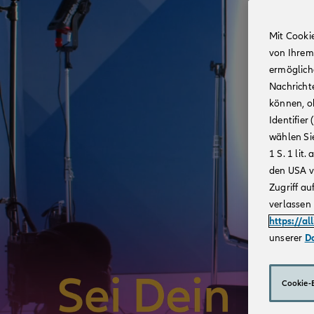
Mit Cooki
von Ihrem
ermögliche
Nachricht
können, o
Identifie
wählen Sie
1 S. 1 li
den USA v
Zugriff au
verlassen 
https://al
unserer
D
Cookie-E