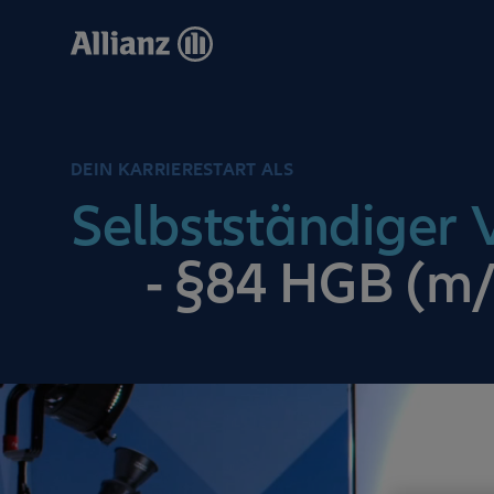
Direkt
zum
Inhalt
DEIN KARRIERESTART ALS
Selbstständiger V
- §84 HGB (m