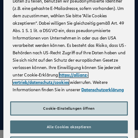
Daten zu teilen, benutzen wir pseudonymisierte Identifier
(z.B. eine gehashte E-Mailadresse, sofern vorhanden). Um
Allianz als
starker Partner
und
starke Marke
dem zuzustimmen, wählen Sie bitte "Alle Cookies
Businesspläne mit
Erfolgsgarantie
akzeptieren“. Dabei willigen Sie gleichzeitig gemäß Art. 49
Unterstützung bei der
Unternehmensgründung
Abs. 1 S. 1 lit. a DSGVO ein, dass pseudonymisierte
Informationen von Unternehmen in oder aus den USA
Bestehender Kundenstamm
verarbeitet werden können. Es besteht das Risiko, dass US-
Qualifizierte
Weiterbildung
Behörden nach US-Recht Zugriff auf Ihre Daten haben und
Sie sich nicht auf den Schutz der europäischen Gesetze
Attraktive Verdienstmöglichkeiten
verlassen können. Ihre Einwilligung können Sie jederzeit
Digitale Verkaufsinstrumente
unter Cookie-Erklärung
https://allianz-
Kostenfreie
Unterstützung durch
vertrieb/datenschutz/cookies
widerrufen. Weitere
Fachspezialist:innen
Informationen finden Sie in unserer
Datenschutzerklärung
Aufbau einer
Altersvorsorge
Cookie-Einstellungen öffnen
Mehr zu Deinen Vorteilen im Vertrieb der Allianz
Alle Cookies akzeptieren