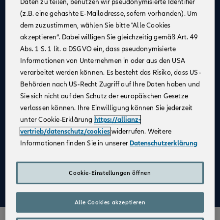
Daten zu teilen, benutzen wir pseudonymisierte Identifier
(z.B. eine gehashte E-Mailadresse, sofern vorhanden). Um
Allianz als
starker Partner
und
starke Marke
dem zuzustimmen, wählen Sie bitte "Alle Cookies
Businesspläne mit
Erfolgsgarantie
akzeptieren“. Dabei willigen Sie gleichzeitig gemäß Art. 49
Unterstützung bei der
Unternehmensgründung
Abs. 1 S. 1 lit. a DSGVO ein, dass pseudonymisierte
Informationen von Unternehmen in oder aus den USA
Bestehender Kundenstamm
verarbeitet werden können. Es besteht das Risiko, dass US-
Qualifizierte
Weiterbildung
Behörden nach US-Recht Zugriff auf Ihre Daten haben und
Sie sich nicht auf den Schutz der europäischen Gesetze
Attraktive Verdienstmöglichkeiten
verlassen können. Ihre Einwilligung können Sie jederzeit
Digitale Verkaufsinstrumente
unter Cookie-Erklärung
https://allianz-
Kostenfreie
Unterstützung durch
vertrieb/datenschutz/cookies
widerrufen. Weitere
Fachspezialist:innen
Informationen finden Sie in unserer
Datenschutzerklärung
Aufbau einer
Altersvorsorge
Cookie-Einstellungen öffnen
Mehr zu Deinen Vorteilen im Vertrieb der Allianz
Alle Cookies akzeptieren