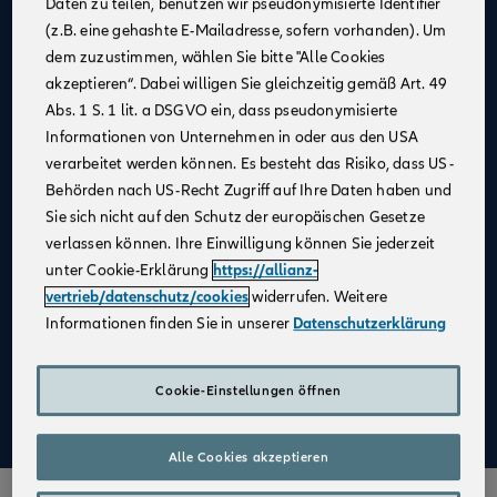
Daten zu teilen, benutzen wir pseudonymisierte Identifier
(z.B. eine gehashte E-Mailadresse, sofern vorhanden). Um
Allianz als
starker Partner
und
starke Marke
dem zuzustimmen, wählen Sie bitte "Alle Cookies
Businesspläne mit
Erfolgsgarantie
akzeptieren“. Dabei willigen Sie gleichzeitig gemäß Art. 49
Unterstützung bei der
Unternehmensgründung
Abs. 1 S. 1 lit. a DSGVO ein, dass pseudonymisierte
Informationen von Unternehmen in oder aus den USA
Bestehender Kundenstamm
verarbeitet werden können. Es besteht das Risiko, dass US-
Qualifizierte
Weiterbildung
Behörden nach US-Recht Zugriff auf Ihre Daten haben und
Sie sich nicht auf den Schutz der europäischen Gesetze
Attraktive Verdienstmöglichkeiten
verlassen können. Ihre Einwilligung können Sie jederzeit
Digitale Verkaufsinstrumente
unter Cookie-Erklärung
https://allianz-
Kostenfreie
Unterstützung durch
vertrieb/datenschutz/cookies
widerrufen. Weitere
Fachspezialist:innen
Informationen finden Sie in unserer
Datenschutzerklärung
Aufbau einer
Altersvorsorge
Cookie-Einstellungen öffnen
Mehr zu Deinen Vorteilen im Vertrieb der Allianz
Alle Cookies akzeptieren