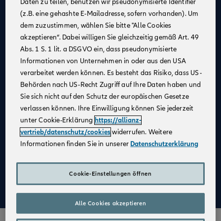
Daten zu teilen, benutzen wir pseudonymisierte Identifier
(z.B. eine gehashte E-Mailadresse, sofern vorhanden). Um
Allianz als
starker Partner
und
starke Marke
dem zuzustimmen, wählen Sie bitte "Alle Cookies
Businesspläne mit
Erfolgsgarantie
akzeptieren“. Dabei willigen Sie gleichzeitig gemäß Art. 49
Unterstützung bei der
Unternehmensgründung
Abs. 1 S. 1 lit. a DSGVO ein, dass pseudonymisierte
Informationen von Unternehmen in oder aus den USA
Bestehender Kundenstamm
verarbeitet werden können. Es besteht das Risiko, dass US-
Qualifizierte
Weiterbildung
Behörden nach US-Recht Zugriff auf Ihre Daten haben und
Sie sich nicht auf den Schutz der europäischen Gesetze
Attraktive Verdienstmöglichkeiten
verlassen können. Ihre Einwilligung können Sie jederzeit
Digitale Verkaufsinstrumente
unter Cookie-Erklärung
https://allianz-
Kostenfreie
Unterstützung durch
vertrieb/datenschutz/cookies
widerrufen. Weitere
Fachspezialist:innen
Informationen finden Sie in unserer
Datenschutzerklärung
Aufbau einer
Altersvorsorge
Cookie-Einstellungen öffnen
Mehr zu Deinen Vorteilen im Vertrieb der Allianz
Alle Cookies akzeptieren