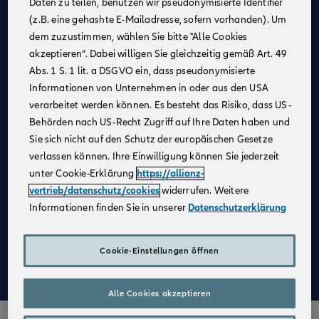
Daten zu teilen, benutzen wir pseudonymisierte Identifier
(z.B. eine gehashte E-Mailadresse, sofern vorhanden). Um
Allianz als
starker Partner
und
starke Marke
dem zuzustimmen, wählen Sie bitte "Alle Cookies
Businesspläne mit
Erfolgsgarantie
akzeptieren“. Dabei willigen Sie gleichzeitig gemäß Art. 49
Unterstützung bei der
Unternehmensgründung
Abs. 1 S. 1 lit. a DSGVO ein, dass pseudonymisierte
Informationen von Unternehmen in oder aus den USA
Bestehender Kundenstamm
verarbeitet werden können. Es besteht das Risiko, dass US-
Qualifizierte
Weiterbildung
Behörden nach US-Recht Zugriff auf Ihre Daten haben und
Sie sich nicht auf den Schutz der europäischen Gesetze
Attraktive Verdienstmöglichkeiten
verlassen können. Ihre Einwilligung können Sie jederzeit
Digitale Verkaufsinstrumente
unter Cookie-Erklärung
https://allianz-
Kostenfreie
Unterstützung durch
vertrieb/datenschutz/cookies
widerrufen. Weitere
Fachspezialist:innen
Informationen finden Sie in unserer
Datenschutzerklärung
Aufbau einer
Altersvorsorge
Cookie-Einstellungen öffnen
Mehr zu Deinen Vorteilen im Vertrieb der Allianz
Alle Cookies akzeptieren