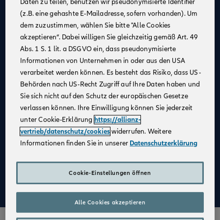
Daten zu teilen, benutzen wir pseudonymisierte Identifier
(z.B. eine gehashte E-Mailadresse, sofern vorhanden). Um
Allianz als
starker Partner
und
starke Marke
dem zuzustimmen, wählen Sie bitte "Alle Cookies
Businesspläne mit
Erfolgsgarantie
akzeptieren“. Dabei willigen Sie gleichzeitig gemäß Art. 49
Unterstützung bei der
Unternehmensgründung
Abs. 1 S. 1 lit. a DSGVO ein, dass pseudonymisierte
Informationen von Unternehmen in oder aus den USA
Bestehender Kundenstamm
verarbeitet werden können. Es besteht das Risiko, dass US-
Qualifizierte
Weiterbildung
Behörden nach US-Recht Zugriff auf Ihre Daten haben und
Sie sich nicht auf den Schutz der europäischen Gesetze
Attraktive Verdienstmöglichkeiten
verlassen können. Ihre Einwilligung können Sie jederzeit
Digitale Verkaufsinstrumente
unter Cookie-Erklärung
https://allianz-
Kostenfreie
Unterstützung durch
vertrieb/datenschutz/cookies
widerrufen. Weitere
Fachspezialist:innen
Informationen finden Sie in unserer
Datenschutzerklärung
Aufbau einer
Altersvorsorge
Cookie-Einstellungen öffnen
Mehr zu Deinen Vorteilen im Vertrieb der Allianz
Alle Cookies akzeptieren