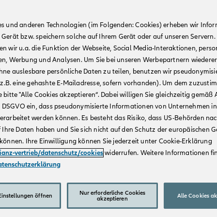
es und anderen Technologien (im Folgenden: Cookies) erheben wir Info
 Gerät bzw. speichern solche auf Ihrem Gerät oder auf unseren Servern.
n wir u.a. die Funktion der Webseite, Social Media-Interaktionen, person
en, Werbung und Analysen. Um Sie bei unseren Werbepartnern wiedere
hne auslesbare persönliche Daten zu teilen, benutzen wir pseudonymisi
r (z.B. eine gehashte E-Mailadresse, sofern vorhanden). Um dem zuzusti
 bitte "Alle Cookies akzeptieren“. Dabei willigen Sie gleichzeitig gemäß A
t. a DSGVO ein, dass pseudonymisierte Informationen von Unternehmen in
erarbeitet werden können. Es besteht das Risiko, dass US-Behörden na
f Ihre Daten haben und Sie sich nicht auf den Schutz der europäischen 
können. Ihre Einwilligung können Sie jederzeit unter Cookie-Erklärung
lianz-vertrieb/datenschutz/cookies
widerrufen. Weitere Informationen fin
atenschutzerklärung
Nur erforderliche Cookies
instellungen öffnen
Alle Cookies a
akzeptieren