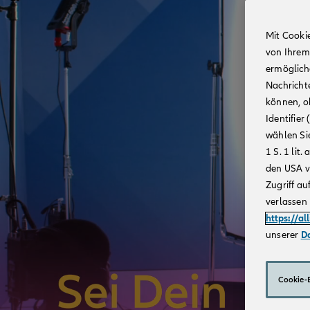
Mit Cooki
von Ihrem
ermögliche
Nachricht
können, o
Identifie
wählen Sie
1 S. 1 li
den USA v
Zugriff au
verlassen 
https://al
unserer
D
Cookie-E