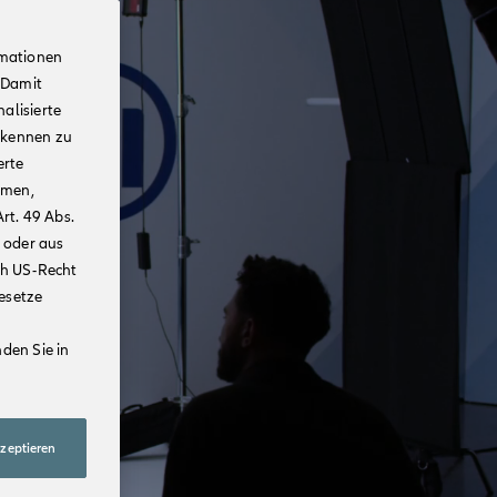
rmationen
 Damit
alisierte
rkennen zu
erte
mmen,
rt. 49 Abs.
 oder aus
ch US-Recht
Gesetze
den Sie in
kzeptieren