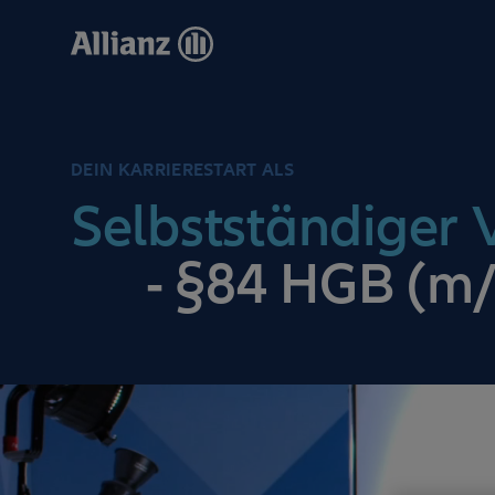
Direkt
zum
Inhalt
DEIN KARRIERESTART ALS
Selbstständiger V
- §84 HGB (m