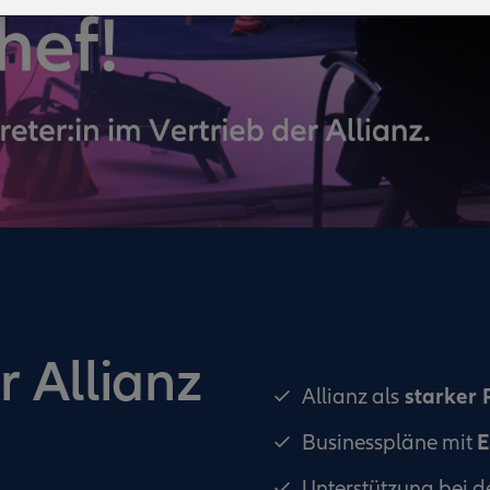
r Allianz
starker 
Allianz als
E
Businesspläne mit
Unterstützung bei d