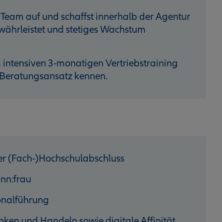
 Team auf und schaffst innerhalb der Agentur
ewährleistet und stetiges Wachstum
 intensiven 3-monatigen Vertriebstraining
 Beratungsansatz kennen.
er (Fach-)Hochschulabschluss
ann:frau
sonalführung
enken und Handeln sowie digitale Affinität