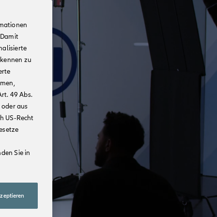
rmationen
 Damit
alisierte
rkennen zu
erte
mmen,
rt. 49 Abs.
 oder aus
ch US-Recht
Gesetze
den Sie in
kzeptieren