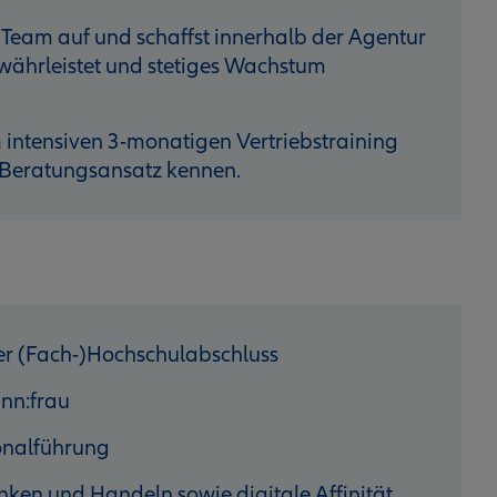
 Team auf und schaffst innerhalb der Agentur
ewährleistet und stetiges Wachstum
 intensiven 3-monatigen Vertriebstraining
 Beratungsansatz kennen.
er (Fach-)Hochschulabschluss
ann:frau
sonalführung
enken und Handeln sowie digitale Affinität