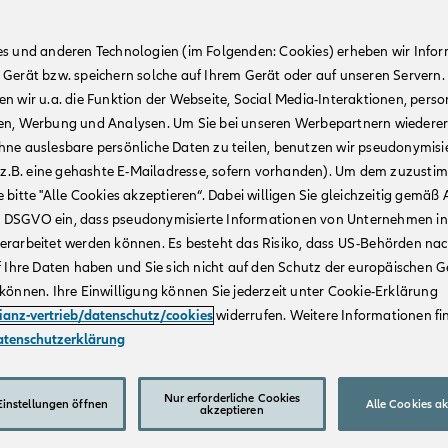
es und anderen Technologien (im Folgenden: Cookies) erheben wir Info
 Gerät bzw. speichern solche auf Ihrem Gerät oder auf unseren Servern.
n wir u.a. die Funktion der Webseite, Social Media-Interaktionen, person
en, Werbung und Analysen. Um Sie bei unseren Werbepartnern wiedere
hne auslesbare persönliche Daten zu teilen, benutzen wir pseudonymisi
r (z.B. eine gehashte E-Mailadresse, sofern vorhanden). Um dem zuzusti
 bitte "Alle Cookies akzeptieren“. Dabei willigen Sie gleichzeitig gemäß A
t. a DSGVO ein, dass pseudonymisierte Informationen von Unternehmen in
erarbeitet werden können. Es besteht das Risiko, dass US-Behörden na
f Ihre Daten haben und Sie sich nicht auf den Schutz der europäischen 
können. Ihre Einwilligung können Sie jederzeit unter Cookie-Erklärung
lianz-vertrieb/datenschutz/cookies
widerrufen. Weitere Informationen fin
atenschutzerklärung
Nur erforderliche Cookies
instellungen öffnen
Alle Cookies a
akzeptieren