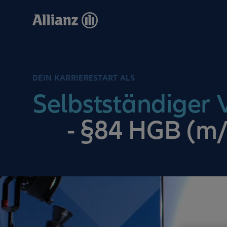
Direkt
zum
Inhalt
DEIN KARRIERESTART ALS
Selbstständiger V
- §84 HGB (m