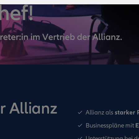
r Allianz
starker 
Allianz als
E
Businesspläne mit
Unterstützung bei d