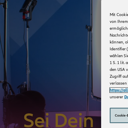
Mit Cooki
von Ihrem
ermögliche
Nachricht
können, o
Identifie
wählen Sie
1 S. 1 li
den USA v
Zugriff au
verlassen 
https://al
unserer
D
Cookie-E