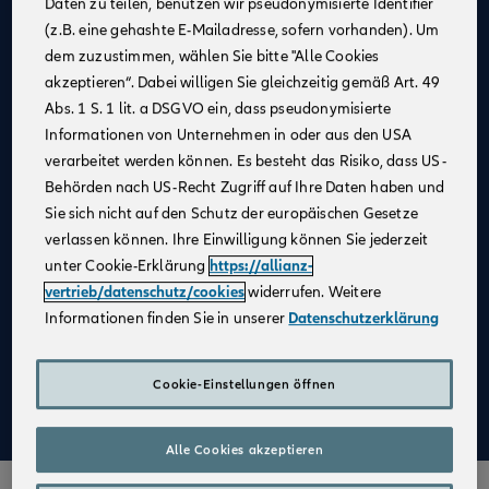
Daten zu teilen, benutzen wir pseudonymisierte Identifier
(z.B. eine gehashte E-Mailadresse, sofern vorhanden). Um
Allianz als
starker Partner
und
starke Marke
dem zuzustimmen, wählen Sie bitte "Alle Cookies
Businesspläne mit
Erfolgsgarantie
akzeptieren“. Dabei willigen Sie gleichzeitig gemäß Art. 49
Unterstützung bei der
Unternehmensgründung
Abs. 1 S. 1 lit. a DSGVO ein, dass pseudonymisierte
Informationen von Unternehmen in oder aus den USA
Bestehender Kundenstamm
verarbeitet werden können. Es besteht das Risiko, dass US-
Qualifizierte
Weiterbildung
Behörden nach US-Recht Zugriff auf Ihre Daten haben und
Sie sich nicht auf den Schutz der europäischen Gesetze
Attraktive Verdienstmöglichkeiten
verlassen können. Ihre Einwilligung können Sie jederzeit
Digitale Verkaufsinstrumente
unter Cookie-Erklärung
https://allianz-
Kostenfreie
Unterstützung durch
vertrieb/datenschutz/cookies
widerrufen. Weitere
Fachspezialist:innen
Informationen finden Sie in unserer
Datenschutzerklärung
Aufbau einer
Altersvorsorge
Cookie-Einstellungen öffnen
Mehr zu Deinen Vorteilen im Vertrieb der Allianz
Alle Cookies akzeptieren