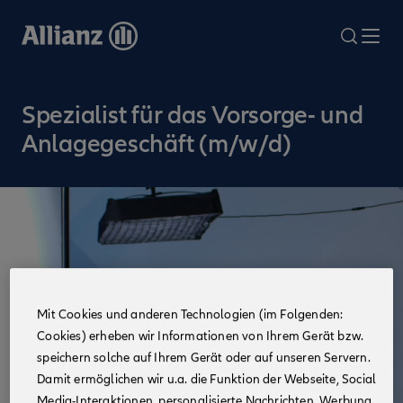
Direkt
zum
search
Me
Inhalt
Spezialist für das Vorsorge- und
Anlagegeschäft (m/w/d)
Mit Cookies und anderen Technologien (im Folgenden:
Cookies) erheben wir Informationen von Ihrem Gerät bzw.
speichern solche auf Ihrem Gerät oder auf unseren Servern.
Damit ermöglichen wir u.a. die Funktion der Webseite, Social
Media-Interaktionen, personalisierte Nachrichten, Werbung