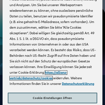
und Analysen. Um Sie bei unseren Werbepartnern
wiedererkennen zu können, ohne auslesbare persönliche
Daten zu teilen, benutzen wir pseudonymisierte Identifier
(z.B. eine gehashte E-Mailadresse, sofern vorhanden). Um
dem zuzustimmen, wählen Sie bitte "Alle Cookies
akzeptieren“. Dabei willigen Sie gleichzeitig gemäß Art. 49
Abs. 1 S. 1 lit. a DSGVO ein, dass pseudonymisierte
Informationen von Unternehmen in oder aus den USA
verarbeitet werden können. Es besteht das Risiko, dass US-
Behörden nach US-Recht Zugriff auf Ihre Daten haben und
Sie sich nicht auf den Schutz der europäischen Gesetze
verlassen können. Ihre Einwilligung können Sie jederzeit
unter Cookie-Erklärung
https://allianz-
vertrieb/datenschutz/cookies
widerrufen. Weitere
Informationen finden Sie in unserer
Datenschutzerklärung
Deine Vorteile
im Vertrieb der Allianz
Cookie-Einstellungen öffnen
description