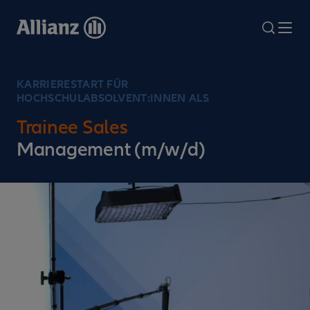
Direkt
zum
search
Me
Inhalt
KARRIERESTART FÜR
HOCHSCHULABSOLVENT:INNEN ALS
Trainee Sales
Management (m/w/d)