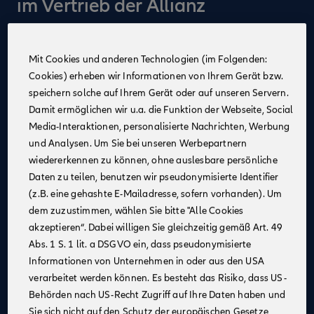
im Vertrieb der Allianz
Individuelles Coaching
: Unterstützung durch
Führungskräfte, Vertriebsspezialist:innen und
Mit Cookies und anderen Technologien (im Folgenden:
Trainer:innen
Cookies) erheben wir Informationen von Ihrem Gerät bzw.
Persönliche Begleitung
: Mentor:in während der
speichern solche auf Ihrem Gerät oder auf unseren Servern.
gesamten Traineezeit
Damit ermöglichen wir u.a. die Funktion der Webseite, Social
Media-Interaktionen, personalisierte Nachrichten, Werbung
Networking
: Teilnahme an exklusiven Networking
und Analysen. Um Sie bei unseren Werbepartnern
Events
wiedererkennen zu können, ohne auslesbare persönliche
Flexibler Einsatzort
: Arbeiten je nach
Daten zu teilen, benutzen wir pseudonymisierte Identifier
Kundenbedürfnissen in der Agentur oder mobil
(z.B. eine gehashte E-Mailadresse, sofern vorhanden). Um
Eigenverantwortliches Arbeiten
: Eigenständige
dem zuzustimmen, wählen Sie bitte "Alle Cookies
Strukturierung Deines Arbeitstages
akzeptieren“. Dabei willigen Sie gleichzeitig gemäß Art. 49
Abs. 1 S. 1 lit. a DSGVO ein, dass pseudonymisierte
Kostenfreie Weiterbildung
: Praxisnahe Aus- und
Informationen von Unternehmen in oder aus den USA
Weiterbildung
verarbeitet werden können. Es besteht das Risiko, dass US-
Erwerb von Zusatzqualifikationen
: Abschluss der
Behörden nach US-Recht Zugriff auf Ihre Daten haben und
Prüfungen zum:r Versicherungsfachmann:frau (IHK)
Sie sich nicht auf den Schutz der europäischen Gesetze