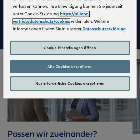
und Finanzanlagenfachmann:frau (IHK)
verlassen können. Ihre Einwilligung können Sie jederzeit
Praxisnahe Einblicke
: Hospitationen in allen
unter Cookie-Erklärung
https://allianz-
Zielfunktionen zur optimalen Zukunftsplanung
vertrieb/datenschutz/cookies
widerrufen. Weitere
Informationen finden Sie in unserer
Datenschutzerklärung
Mehr zu Deinen Vorteilen im Vertrieb der Allianz
Cookie-Einstellungen öffnen
Alle Cookies akzeptieren
Nur erforderliche Cookies akzeptieren
Passen wir zueinander?