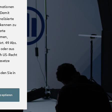
rmationen
 Damit
alisierte
rkennen zu
erte
mmen,
rt. 49 Abs.
 oder aus
ch US-Recht
Gesetze
den Sie in
kzeptieren