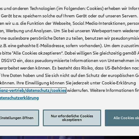
es und anderen Technologien (im Folgenden: Cookies) erheben wir Info
 Gerät bzw. speichern solche auf Ihrem Gerät oder auf unseren Servern.
n wir u.a. die Funktion der Webseite, Social Media-Interaktionen, person
en, Werbung und Analysen. Um Sie bei unseren Werbepartnern wiedere
hne auslesbare persönliche Daten zu teilen, benutzen wir pseudonymisi
r (z.B. eine gehashte E-Mailadresse, sofern vorhanden). Um dem zuzusti
 bitte "Alle Cookies akzeptieren“. Dabei willigen Sie gleichzeitig gemäß A
t. a DSGVO ein, dass pseudonymisierte Informationen von Unternehmen in
erarbeitet werden können. Es besteht das Risiko, dass US-Behörden na
f Ihre Daten haben und Sie sich nicht auf den Schutz der europäischen 
können. Ihre Einwilligung können Sie jederzeit unter Cookie-Erklärung
lianz-vertrieb/datenschutz/cookies
widerrufen. Weitere Informationen fin
atenschutzerklärung
Nur erforderliche Cookies
instellungen öffnen
Alle Cookies a
akzeptieren