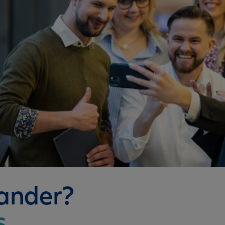
nander?
s