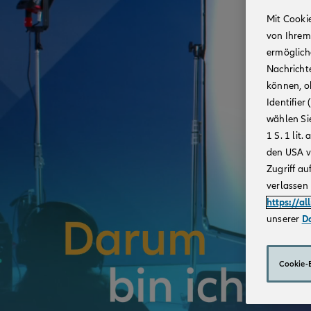
Mit Cooki
von Ihrem
ermögliche
Nachricht
können, o
Identifie
wählen Sie
1 S. 1 li
den USA v
Zugriff au
verlassen 
https://al
unserer
D
Cookie-E