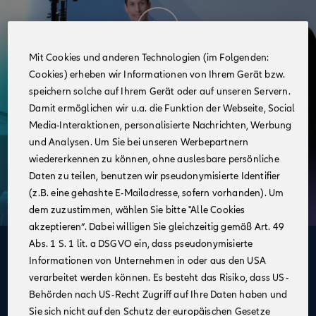
Mit Cookies und anderen Technologien (im Folgenden:
Cookies) erheben wir Informationen von Ihrem Gerät bzw.
speichern solche auf Ihrem Gerät oder auf unseren Servern.
Damit ermöglichen wir u.a. die Funktion der Webseite, Social
Media-Interaktionen, personalisierte Nachrichten, Werbung
und Analysen. Um Sie bei unseren Werbepartnern
wiedererkennen zu können, ohne auslesbare persönliche
Daten zu teilen, benutzen wir pseudonymisierte Identifier
(z.B. eine gehashte E-Mailadresse, sofern vorhanden). Um
dem zuzustimmen, wählen Sie bitte "Alle Cookies
akzeptieren“. Dabei willigen Sie gleichzeitig gemäß Art. 49
Abs. 1 S. 1 lit. a DSGVO ein, dass pseudonymisierte
Deine Vorteile
Informationen von Unternehmen in oder aus den USA
im Vertrieb der Allianz
verarbeitet werden können. Es besteht das Risiko, dass US-
Behörden nach US-Recht Zugriff auf Ihre Daten haben und
Sie sich nicht auf den Schutz der europäischen Gesetze
Ein Festgehalt, Provisionen für jeden