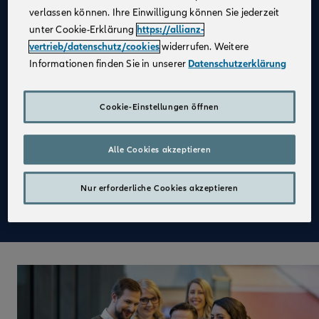
Vertragsabschluss und optionale leistungsbezogene
verlassen können. Ihre Einwilligung können Sie jederzeit
Sondervergütungen
unter Cookie-Erklärung
https://allianz-
vertrieb/datenschutz/cookies
widerrufen. Weitere
Umfangreiche Sozialleistungen, wie betriebliche
Informationen finden Sie in unserer
Datenschutzerklärung
Altersvorsorge und Krankenversicherung
Bezuschussung vermögenswirksamer Leistungen
Cookie-Einstellungen öffnen
Vielfältige Karrieremöglichkeiten sowie kostenfreie
Aus- und Weiterbildung
Alle Cookies akzeptieren
Flexible Arbeitszeiten und eigenverant­wortliches
Arbeiten
Nur erforderliche Cookies akzeptieren
Jobrad, Mitarbeiteraktien & Gesundheitszuschuss
sowie EGYM-Wellpass