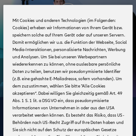
Mit Cookies und anderen Technologien (im Folgenden:
Cookies) erheben wir Informationen von Ihrem Gerät bzw.
speichern solche auf Ihrem Gerät oder auf unseren Servern.
Damit ermöglichen wir u.a. die Funktion der Webseite, Social
Media-Interaktionen, personalisierte Nachrichten, Werbung
und Analysen. Um Sie bei unseren Werbepartnern
wiedererkennen zu können, ohne auslesbare persönliche
Daten zu teilen, benutzen wir pseudonymisierte Identifier
(z.B. eine gehashte E-Mailadresse, sofern vorhanden). Um
dem zuzustimmen, wählen Sie bitte "Alle Cookies
akzeptieren“. Dabei willigen Sie gleichzeitig gemäß Art. 49
Abs. 1 S. 1 lit. a DSGVO ein, dass pseudonymisierte
Informationen von Unternehmen in oder aus den USA
Deine Vorteile
verarbeitet werden können. Es besteht das Risiko, dass US-
im Vertrieb der Allianz
Behörden nach US-Recht Zugriff auf Ihre Daten haben und
Sie sich nicht auf den Schutz der europäischen Gesetze
Ein unbefristeter Arbeitsvertrag inklusive attraktiver