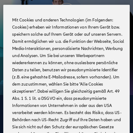
Mit Cookies und anderen Technologien (im Folgenden:
Cookies) erheben wir Informationen von Ihrem Gerät bzw.
speichern solche auf Ihrem Gerät oder auf unseren Servern.
Damit ermöglichen wir u.a. die Funktion der Webseite, Social
Media-Interaktionen, personalisierte Nachrichten, Werbung
und Analysen. Um Sie bei unseren Werbepartnern
wiedererkennen zu können, ohne auslesbare persönliche
Daten zu teilen, benutzen wir pseudonymisierte Identifier
(z.B. eine gehashte E-Mailadresse, sofern vorhanden). Um
dem zuzustimmen, wählen Sie bitte "Alle Cookies
akzeptieren“. Dabei willigen Sie gleichzeitig gemäß Art. 49
Abs. 1 S. 1 lit. a DSGVO ein, dass pseudonymisierte
Informationen von Unternehmen in oder aus den USA
Deine Vorteile
verarbeitet werden können. Es besteht das Risiko, dass US-
im Vertrieb der Allianz
Behörden nach US-Recht Zugriff auf Ihre Daten haben und
Sie sich nicht auf den Schutz der europäischen Gesetze
Ein unbefristeter Arbeitsvertrag inklusive attraktiver