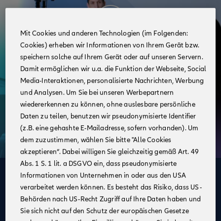
Mit Cookies und anderen Technologien (im Folgenden:
Cookies) erheben wir Informationen von Ihrem Gerät bzw.
speichern solche auf Ihrem Gerät oder auf unseren Servern.
Damit ermöglichen wir u.a. die Funktion der Webseite, Social
Media-Interaktionen, personalisierte Nachrichten, Werbung
und Analysen. Um Sie bei unseren Werbepartnern
wiedererkennen zu können, ohne auslesbare persönliche
Daten zu teilen, benutzen wir pseudonymisierte Identifier
(z.B. eine gehashte E-Mailadresse, sofern vorhanden). Um
dem zuzustimmen, wählen Sie bitte "Alle Cookies
akzeptieren“. Dabei willigen Sie gleichzeitig gemäß Art. 49
Abs. 1 S. 1 lit. a DSGVO ein, dass pseudonymisierte
Informationen von Unternehmen in oder aus den USA
Deine Vorteile
verarbeitet werden können. Es besteht das Risiko, dass US-
im Vertrieb der Allianz
Behörden nach US-Recht Zugriff auf Ihre Daten haben und
Sie sich nicht auf den Schutz der europäischen Gesetze
Ein unbefristeter Arbeitsvertrag inklusive attraktiver