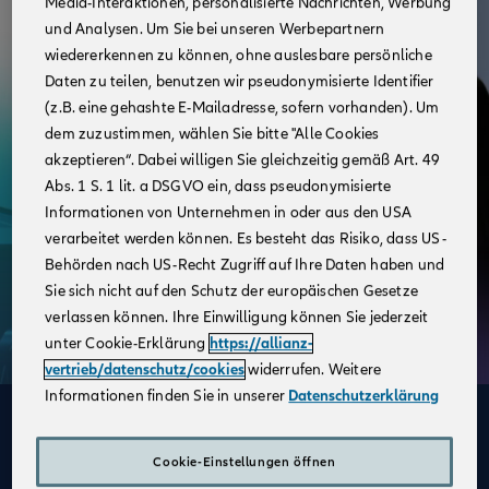
Media-Interaktionen, personalisierte Nachrichten, Werbung
und Analysen. Um Sie bei unseren Werbepartnern
wiedererkennen zu können, ohne auslesbare persönliche
Daten zu teilen, benutzen wir pseudonymisierte Identifier
(z.B. eine gehashte E-Mailadresse, sofern vorhanden). Um
dem zuzustimmen, wählen Sie bitte "Alle Cookies
akzeptieren“. Dabei willigen Sie gleichzeitig gemäß Art. 49
Abs. 1 S. 1 lit. a DSGVO ein, dass pseudonymisierte
Informationen von Unternehmen in oder aus den USA
verarbeitet werden können. Es besteht das Risiko, dass US-
Behörden nach US-Recht Zugriff auf Ihre Daten haben und
Sie sich nicht auf den Schutz der europäischen Gesetze
verlassen können. Ihre Einwilligung können Sie jederzeit
unter Cookie-Erklärung
https://allianz-
vertrieb/datenschutz/cookies
widerrufen. Weitere
Informationen finden Sie in unserer
Datenschutzerklärung
Deine Vorteile
im Vertrieb der Allianz
Cookie-Einstellungen öffnen