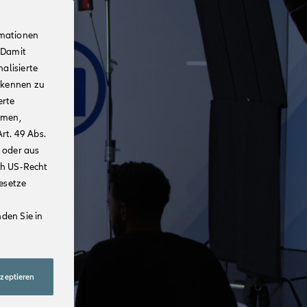
rmationen
 Damit
alisierte
rkennen zu
erte
mmen,
rt. 49 Abs.
 oder aus
ch US-Recht
Gesetze
den Sie in
kzeptieren