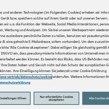
es und anderen Technologien (im Folgenden: Cookies) erheben wir Info
 Gerät bzw. speichern solche auf Ihrem Gerät oder auf unseren Servern.
n wir u.a. die Funktion der Webseite, Social Media-Interaktionen, person
en, Werbung und Analysen. Um Sie bei unseren Werbepartnern wiedere
hne auslesbare persönliche Daten zu teilen, benutzen wir pseudonymisi
r (z.B. eine gehashte E-Mailadresse, sofern vorhanden). Um dem zuzusti
 bitte "Alle Cookies akzeptieren“. Dabei willigen Sie gleichzeitig gemäß A
t. a DSGVO ein, dass pseudonymisierte Informationen von Unternehmen in
erarbeitet werden können. Es besteht das Risiko, dass US-Behörden na
f Ihre Daten haben und Sie sich nicht auf den Schutz der europäischen 
können. Ihre Einwilligung können Sie jederzeit unter Cookie-Erklärung
lianz-vertrieb/datenschutz/cookies
widerrufen. Weitere Informationen fin
atenschutzerklärung
Nur erforderliche Cookies
instellungen öffnen
Alle Cookies a
akzeptieren