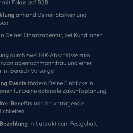
r mit Fokus auf B2B
cklung
anhand Deiner Stärken und
ssen
in Deiner Einsatzagentur, bei Kund:innen
dung
durch zwei IHK-Abschlüsse zum
anzanlagenfachmann:frau und einer
 im Bereich Vorsorge
ing Events
fördern Deine Einblicke in
ionen für Deine optimale Zukunftsplanung
iter-Benefits
und hervorragende
ichkeiten
 Bezahlung
mit attraktivem Festgehalt