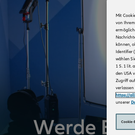
Mit Cooki
von Ihrem
ermögliche
Nachricht
können, o
Identifie
wählen Sie
1 S. 1 li
den USA v
Zugriff au
verlassen 
https://al
unserer
D
Cookie-E