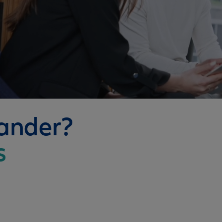
nander?
s