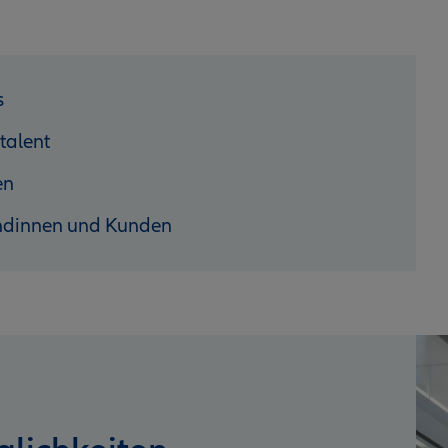
s
talent
en
ndinnen und Kunden