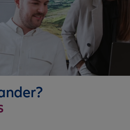
nander?
s