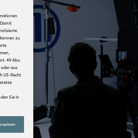
rmationen
 Damit
alisierte
rkennen zu
erte
mmen,
rt. 49 Abs.
 oder aus
ch US-Recht
Gesetze
den Sie in
kzeptieren