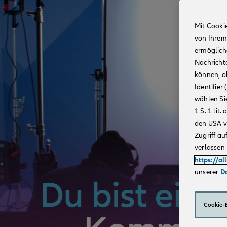
Mit Cooki
von Ihrem
ermögliche
Nachricht
können, o
Identifie
wählen Sie
1 S. 1 li
den USA v
Zugriff au
verlassen 
https://al
unserer
D
Cookie-E