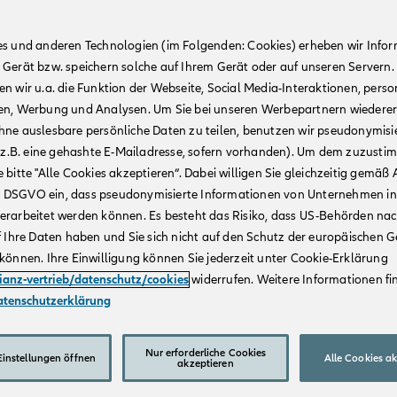
es und anderen Technologien (im Folgenden: Cookies) erheben wir Info
 Gerät bzw. speichern solche auf Ihrem Gerät oder auf unseren Servern.
n wir u.a. die Funktion der Webseite, Social Media-Interaktionen, person
en, Werbung und Analysen. Um Sie bei unseren Werbepartnern wiedere
hne auslesbare persönliche Daten zu teilen, benutzen wir pseudonymisi
r (z.B. eine gehashte E-Mailadresse, sofern vorhanden). Um dem zuzusti
 bitte "Alle Cookies akzeptieren“. Dabei willigen Sie gleichzeitig gemäß A
t. a DSGVO ein, dass pseudonymisierte Informationen von Unternehmen in
erarbeitet werden können. Es besteht das Risiko, dass US-Behörden na
f Ihre Daten haben und Sie sich nicht auf den Schutz der europäischen 
können. Ihre Einwilligung können Sie jederzeit unter Cookie-Erklärung
lianz-vertrieb/datenschutz/cookies
widerrufen. Weitere Informationen fin
atenschutzerklärung
Nur erforderliche Cookies
instellungen öffnen
Alle Cookies a
akzeptieren