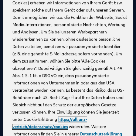
Cookies) erheben wir Informationen von Ihrem Gerät bzw.
Eine attraktive monatliche Ausbildungsvergütung
speichern solche auf Ihrem Gerät oder auf unseren Servern.
(Stand 08/2025):
Damit ermöglichen wir u.a. die Funktion der Webseite, Social
1. Jahr: 1.355 €
Media-Interaktionen, personalisierte Nachrichten, Werbung
2. Jahr: 1.432 €
und Analysen. Um Sie bei unseren Werbepartnern
3. Jahr: 1.520 €
wiedererkennen zu können, ohne auslesbare persönliche
ab Sept. 2026:
Daten zu teilen, benutzen wir pseudonymisierte Identifier
im 1. Jahr: 1.455 €, im 2. Jahr: 1.532 €, im 3. Jahr:
(z.B. eine gehashte E-Mailadresse, sofern vorhanden). Um
1.620 €
dem zuzustimmen, wählen Sie bitte "Alle Cookies
Zusätzliche Leistungen
: Urlaubs- und
akzeptieren“. Dabei willigen Sie gleichzeitig gemäß Art. 49
Weihnachtsgeld
Abs. 1 S. 1 lit. a DSGVO ein, dass pseudonymisierte
Monetäre Vorteile
:
Informationen von Unternehmen in oder aus den USA
40 €/Monat vermögenswirksame Leistungen
verarbeitet werden können. Es besteht das Risiko, dass US-
Übernahme erstattungsfähiger Reisekosten
Behörden nach US-Recht Zugriff auf Ihre Daten haben und
Sie sich nicht auf den Schutz der europäischen Gesetze
Urlaubsanspruch
: 30 Tage im Jahr
verlassen können. Ihre Einwilligung können Sie jederzeit
Mitarbeiterrabatte
: Vergünstigungen auf Allianz
unter Cookie-Erklärung
https://allianz-
Produkte
vertrieb/datenschutz/cookies
widerrufen. Weitere
Praxisnahe Ausbildung
: Eine praxisnahe und
Informationen finden Sie in unserer
Datenschutzerklärung