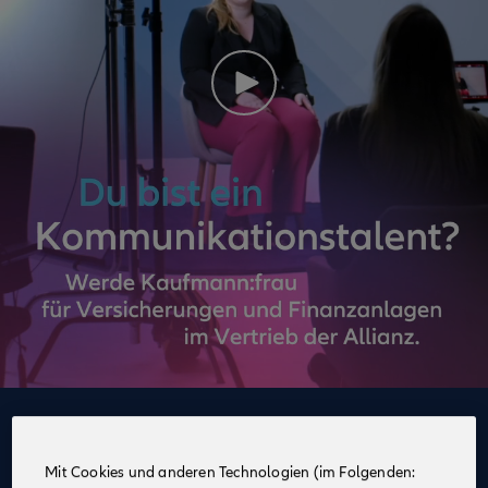
Deine Vorteile
im Vertrieb der Allianz
Mit Cookies und anderen Technologien (im Folgenden: