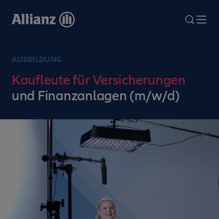
Direkt
zum
search
Me
Inhalt
AUSBILDUNG
Kaufleute für Versicherungen
und Finanzanlagen (m/w/d)