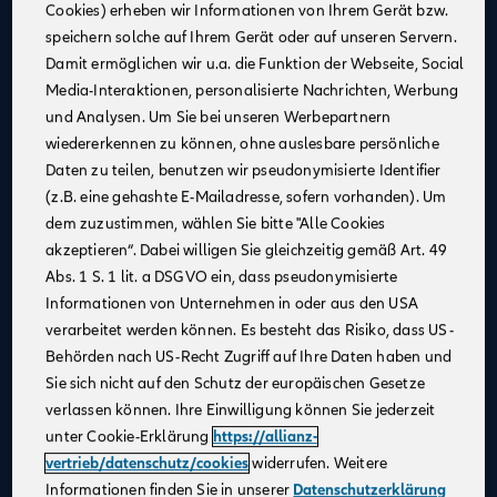
Cookies) erheben wir Informationen von Ihrem Gerät bzw.
Eine attraktive monatliche Ausbildungsvergütung
speichern solche auf Ihrem Gerät oder auf unseren Servern.
(Stand 08/2025):
Damit ermöglichen wir u.a. die Funktion der Webseite, Social
1. Jahr: 1.355 €
Media-Interaktionen, personalisierte Nachrichten, Werbung
2. Jahr: 1.432 €
und Analysen. Um Sie bei unseren Werbepartnern
3. Jahr: 1.520 €
wiedererkennen zu können, ohne auslesbare persönliche
ab Sept. 2026:
Daten zu teilen, benutzen wir pseudonymisierte Identifier
im 1. Jahr: 1.455 €, im 2. Jahr: 1.532 €, im 3. Jahr:
(z.B. eine gehashte E-Mailadresse, sofern vorhanden). Um
1.620 €
dem zuzustimmen, wählen Sie bitte "Alle Cookies
Zusätzliche Leistungen
: Urlaubs- und
akzeptieren“. Dabei willigen Sie gleichzeitig gemäß Art. 49
Weihnachtsgeld
Abs. 1 S. 1 lit. a DSGVO ein, dass pseudonymisierte
Monetäre Vorteile
:
Informationen von Unternehmen in oder aus den USA
40 €/Monat vermögenswirksame Leistungen
verarbeitet werden können. Es besteht das Risiko, dass US-
Übernahme erstattungsfähiger Reisekosten
Behörden nach US-Recht Zugriff auf Ihre Daten haben und
Sie sich nicht auf den Schutz der europäischen Gesetze
Urlaubsanspruch
: 30 Tage im Jahr
verlassen können. Ihre Einwilligung können Sie jederzeit
Mitarbeiterrabatte
: Vergünstigungen auf Allianz
unter Cookie-Erklärung
https://allianz-
Produkte
vertrieb/datenschutz/cookies
widerrufen. Weitere
Praxisnahe Ausbildung
: Eine praxisnahe und
Informationen finden Sie in unserer
Datenschutzerklärung