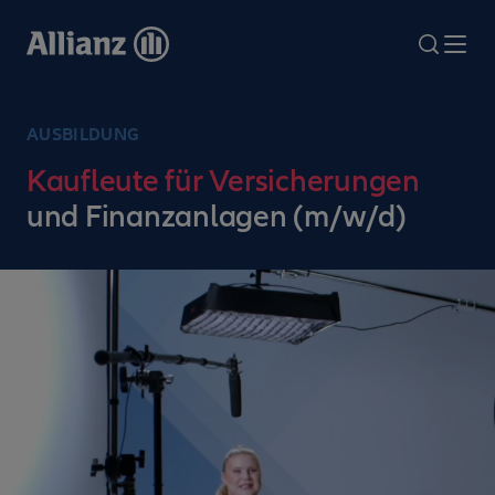
Direkt
zum
search
Me
Inhalt
AUSBILDUNG
Kaufleute für Versicherungen
und Finanzanlagen (m/w/d)