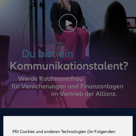
Deine Vorteile
im Vertrieb der Allianz
Mit Cookies und anderen Technologien (im Folgenden: