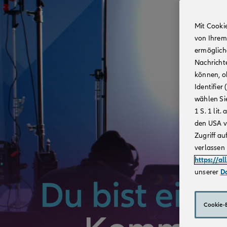
Mit Cooki
von Ihrem
ermögliche
Nachricht
können, o
Identifie
wählen Sie
1 S. 1 li
den USA v
Zugriff au
verlassen 
https://al
unserer
D
Cookie-E