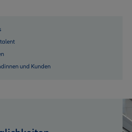
s
talent
en
ndinnen und Kunden