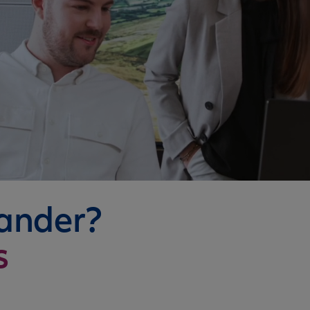
nander?
s