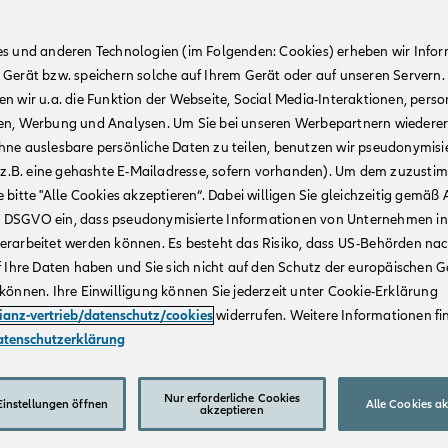
es und anderen Technologien (im Folgenden: Cookies) erheben wir Info
 Gerät bzw. speichern solche auf Ihrem Gerät oder auf unseren Servern.
n wir u.a. die Funktion der Webseite, Social Media-Interaktionen, person
en, Werbung und Analysen. Um Sie bei unseren Werbepartnern wiedere
hne auslesbare persönliche Daten zu teilen, benutzen wir pseudonymisi
r (z.B. eine gehashte E-Mailadresse, sofern vorhanden). Um dem zuzusti
 bitte "Alle Cookies akzeptieren“. Dabei willigen Sie gleichzeitig gemäß A
t. a DSGVO ein, dass pseudonymisierte Informationen von Unternehmen in
erarbeitet werden können. Es besteht das Risiko, dass US-Behörden na
f Ihre Daten haben und Sie sich nicht auf den Schutz der europäischen 
können. Ihre Einwilligung können Sie jederzeit unter Cookie-Erklärung
lianz-vertrieb/datenschutz/cookies
widerrufen. Weitere Informationen fin
atenschutzerklärung
Nur erforderliche Cookies
instellungen öffnen
Alle Cookies a
akzeptieren