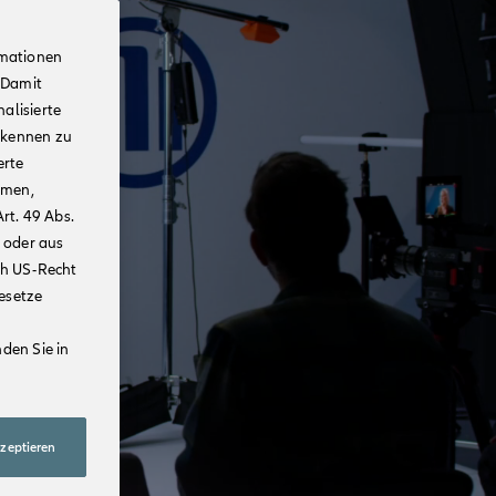
rmationen
 Damit
alisierte
rkennen zu
erte
mmen,
rt. 49 Abs.
 oder aus
ch US-Recht
Gesetze
den Sie in
kzeptieren