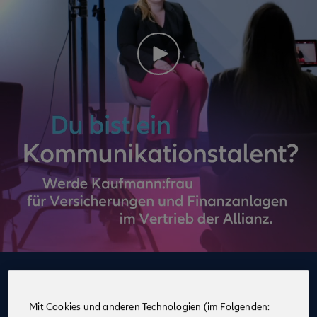
Deine Vorteile
im Vertrieb der Allianz
Mit Cookies und anderen Technologien (im Folgenden: