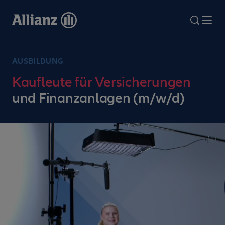
Direkt
zum
search
Me
Inhalt
AUSBILDUNG
Kaufleute für Versicherungen
und Finanzanlagen (m/w/d)