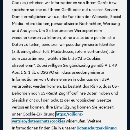
Cookies) erheben wir Informationen von Ihrem Gerät bzw.
Eine attraktive monatliche Ausbildungsvergütung
speichern solche auf Ihrem Gerät oder auf unseren Servern.
(Stand 08/2025):
Damit ermöglichen wir u.a. die Funktion der Webseite, Social
1. Jahr: 1.355 €
Media-Interaktionen, personalisierte Nachrichten, Werbung
2. Jahr: 1.432 €
und Analysen. Um Sie bei unseren Werbepartnern
3. Jahr: 1.520 €
wiedererkennen zu können, ohne auslesbare persönliche
ab Sept. 2026:
Daten zu teilen, benutzen wir pseudonymisierte Identifier
im 1. Jahr: 1.455 €, im 2. Jahr: 1.532 €, im 3. Jahr:
(z.B. eine gehashte E-Mailadresse, sofern vorhanden). Um
1.620 €
dem zuzustimmen, wählen Sie bitte "Alle Cookies
Zusätzliche Leistungen
: Urlaubs- und
akzeptieren“. Dabei willigen Sie gleichzeitig gemäß Art. 49
Weihnachtsgeld
Abs. 1 S. 1 lit. a DSGVO ein, dass pseudonymisierte
Monetäre Vorteile
:
Informationen von Unternehmen in oder aus den USA
40 €/Monat vermögenswirksame Leistungen
verarbeitet werden können. Es besteht das Risiko, dass US-
Übernahme erstattungsfähiger Reisekosten
Behörden nach US-Recht Zugriff auf Ihre Daten haben und
Sie sich nicht auf den Schutz der europäischen Gesetze
Urlaubsanspruch
: 30 Tage im Jahr
verlassen können. Ihre Einwilligung können Sie jederzeit
Mitarbeiterrabatte
: Vergünstigungen auf Allianz
unter Cookie-Erklärung
https://allianz-
Produkte
vertrieb/datenschutz/cookies
widerrufen. Weitere
Praxisnahe Ausbildung
: Eine praxisnahe und
Informationen finden Sie in unserer
Datenschutzerklärung