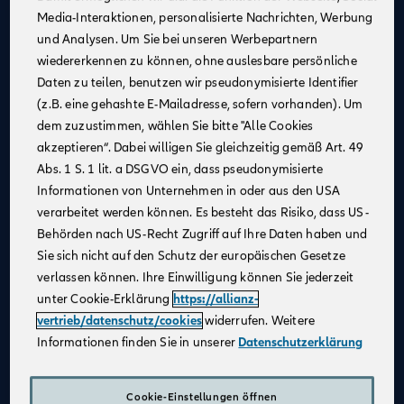
Media-Interaktionen, personalisierte Nachrichten, Werbung
Kontinuierliche Unterstützung
: Profitiere von
und Analysen. Um Sie bei unseren Werbepartnern
Schulungen und Coachings durch erfahrene
wiedererkennen zu können, ohne auslesbare persönliche
Mitarbeiter:innen, Trainer:innen und Führungskräfte,
Daten zu teilen, benutzen wir pseudonymisierte Identifier
um fachlich und persönlich zu wachsen.
(z.B. eine gehashte E-Mailadresse, sofern vorhanden). Um
Flexible Arbeitsmöglichkeiten
: Nutze unsere
dem zuzustimmen, wählen Sie bitte "Alle Cookies
digitalen Beratungstools, um von überall aus zu
akzeptieren“. Dabei willigen Sie gleichzeitig gemäß Art. 49
arbeiten und Deine Kundinnen und Kunden
Abs. 1 S. 1 lit. a DSGVO ein, dass pseudonymisierte
bestmöglich zu betreuen.
Informationen von Unternehmen in oder aus den USA
Attraktives Vergütungsmodell
: Gestalte Dein
verarbeitet werden können. Es besteht das Risiko, dass US-
Einkommen selbst – durch Fleiß und Engagement
Behörden nach US-Recht Zugriff auf Ihre Daten haben und
kannst Du über Dein Festgehalt hinaus Provisionen
Sie sich nicht auf den Schutz der europäischen Gesetze
und leistungsbezogene Sondervergütungen
verlassen können. Ihre Einwilligung können Sie jederzeit
verdienen.
unter Cookie-Erklärung
https://allianz-
Karriereentwicklung
: Entwickle Dich gezielt weiter –
vertrieb/datenschutz/cookies
widerrufen. Weitere
durch regelmäßige Gespräche und transparente
Informationen finden Sie in unserer
Datenschutzerklärung
Zielvereinbarungen schaffen wir eine vertrauensvolle
Zusammenarbeit und die Grundlage für Deinen
individuellen Karriereweg.
Cookie-Einstellungen öffnen