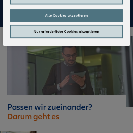
Mehr zu Deinen Vorteilen im Vertrieb der Allianz
Alle Cookies akzeptieren
Nur erforderliche Cookies akzeptieren
Passen wir zueinander?
Darum geht es