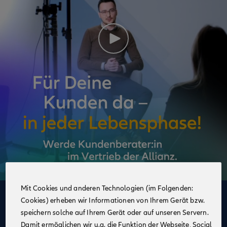
Mit Cookies und anderen Technologien (im Folgenden:
Cookies) erheben wir Informationen von Ihrem Gerät bzw.
Deine Vorteile
speichern solche auf Ihrem Gerät oder auf unseren Servern.
im Vertrieb der Allianz
Damit ermöglichen wir u.a. die Funktion der Webseite, Social