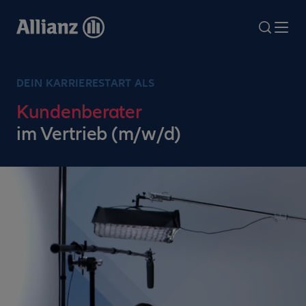
Direkt
zum
search
Me
Inhalt
DEIN KARRIERESTART ALS
Kundenberater
im Vertrieb (m/w/d)