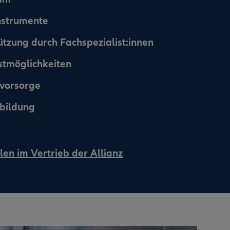
instrumente
ützung durch Fachspezialist:innen
nstmöglichkeiten
svorsorge
bildung
len im Vertrieb der Allianz