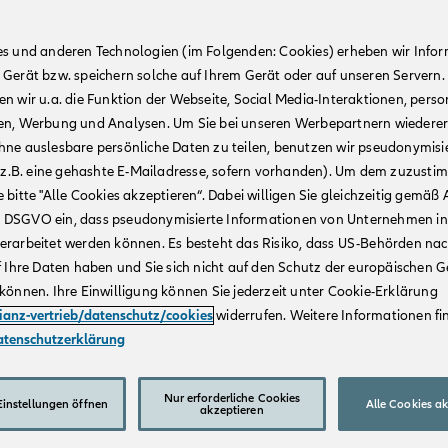
es und anderen Technologien (im Folgenden: Cookies) erheben wir Info
 Gerät bzw. speichern solche auf Ihrem Gerät oder auf unseren Servern.
n wir u.a. die Funktion der Webseite, Social Media-Interaktionen, person
en, Werbung und Analysen. Um Sie bei unseren Werbepartnern wiedere
hne auslesbare persönliche Daten zu teilen, benutzen wir pseudonymisi
r (z.B. eine gehashte E-Mailadresse, sofern vorhanden). Um dem zuzusti
 bitte "Alle Cookies akzeptieren“. Dabei willigen Sie gleichzeitig gemäß A
t. a DSGVO ein, dass pseudonymisierte Informationen von Unternehmen in
erarbeitet werden können. Es besteht das Risiko, dass US-Behörden na
f Ihre Daten haben und Sie sich nicht auf den Schutz der europäischen 
können. Ihre Einwilligung können Sie jederzeit unter Cookie-Erklärung
lianz-vertrieb/datenschutz/cookies
widerrufen. Weitere Informationen fin
atenschutzerklärung
Nur erforderliche Cookies
instellungen öffnen
Alle Cookies a
akzeptieren