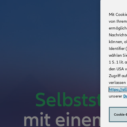
Mit Cooki
von Ihrem
ermögliche
Nachricht
können, o
Identifie
wählen Sie
1 S. 1 li
den USA v
Zugriff au
verlassen 
https://al
unserer
D
Cookie-E