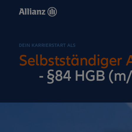
Direkt
zum
Inhalt
DEIN KARRIERSTART ALS
Selbstständiger 
- §84 HGB (m