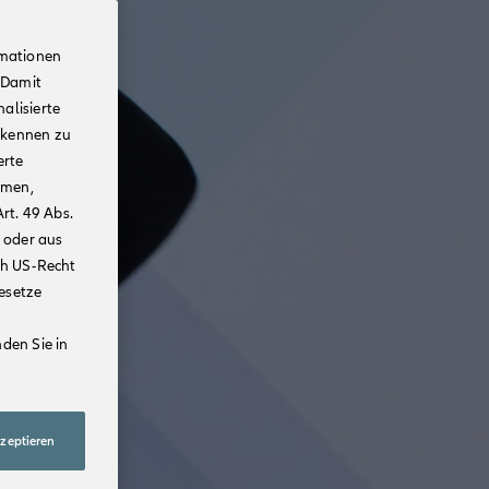
rmationen
 Damit
alisierte
rkennen zu
erte
mmen,
rt. 49 Abs.
 oder aus
ch US-Recht
Gesetze
den Sie in
kzeptieren